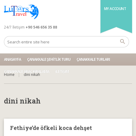
MY ACCOUNT
24/7 İletişim
+90 546 656 35 88
ANASAYFA
ÇANAKKALE ŞEHITLIK TURU
ÇANAKKALE TURLARI
ÇANAKKALE ARAÇ KIRALAMA
İLETIŞIM
Home
dini nikah
dini nikah
Fethiye’de öfkeli koca dehşet