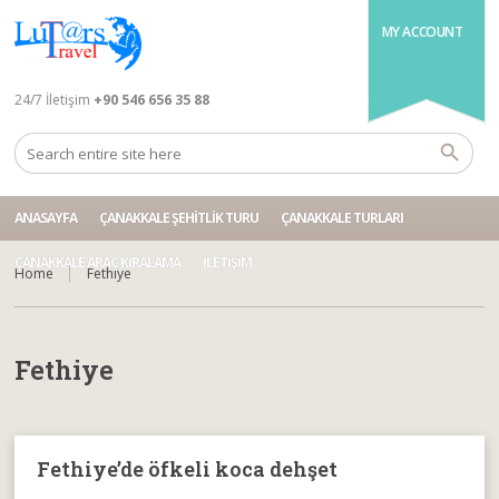
MY ACCOUNT
24/7 İletişim
+90 546 656 35 88
ANASAYFA
ÇANAKKALE ŞEHITLIK TURU
ÇANAKKALE TURLARI
ÇANAKKALE ARAÇ KIRALAMA
İLETIŞIM
Home
Fethiye
Fethiye
Fethiye’de öfkeli koca dehşet