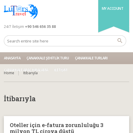
MY ACCOUNT
24/7 İletişim
+90 546 656 35 88
ANASAYFA
ÇANAKKALE ŞEHITLIK TURU
ÇANAKKALE TURLARI
ÇANAKKALE ARAÇ KIRALAMA
İLETIŞIM
Home
İtibarıyla
İtibarıyla
Oteller için e-fatura zorunluluğu 3
milyon TL ciroya düştü