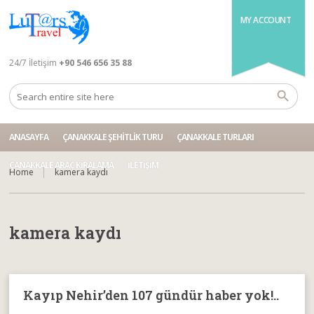
MY ACCOUNT
24/7 İletişim
+90 546 656 35 88
ANASAYFA
ÇANAKKALE ŞEHITLIK TURU
ÇANAKKALE TURLARI
ÇANAKKALE ARAÇ KIRALAMA
İLETIŞIM
Home
kamera kaydı
kamera kaydı
Kayıp Nehir’den 107 gündür haber yok!..