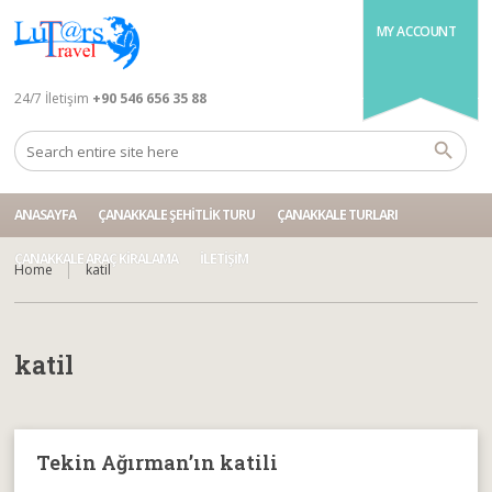
MY ACCOUNT
24/7 İletişim
+90 546 656 35 88
ANASAYFA
ÇANAKKALE ŞEHITLIK TURU
ÇANAKKALE TURLARI
ÇANAKKALE ARAÇ KIRALAMA
İLETIŞIM
Home
katil
katil
Tekin Ağırman’ın katili