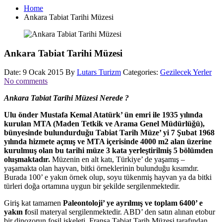
Home
Ankara Tabiat Tarihi Müzesi
Ankara Tabiat Tarihi Müzesi
Date: 9 Ocak 2015
By
Lutars Turizm
Categories:
Gezilecek Yerler
No comments
Ankara Tabiat Tarihi Müzesi Nerede ?
Ulu önder Mustafa Kemal Atatürk’ ün emri ile 1935 yılında
kurulan MTA (Maden Tetkik ve Arama Genel Müdürlüğü),
bünyesinde bulundurduğu Tabiat Tarih Müze’ yi 7 Şubat 1968
yılında hizmete açmış ve MTA içerisinde 4000 m2 alan üzerine
kurulmuş olan bu tarihi müze 3 kata yerleştirilmiş 5 bölümden
oluşmaktadır.
Müzenin en alt katı, Türkiye’ de yaşamış –
yaşamakta olan hayvan, bitki örneklerinin bulunduğu kısımdır.
Burada 100’ e yakın örnek olup, soyu tükenmiş hayvan ya da bitki
türleri doğa ortamına uygun bir şekilde sergilenmektedir.
Giriş kat tamamen
Paleontoloji’ ye ayrılmış ve toplam 6400’ e
yakın f
osil materyal sergilenmektedir. ABD’ den satın alınan etobur
bir dinozorun fosil iskeleti, Fransa Tabiat Tarih Müzesi tarafından