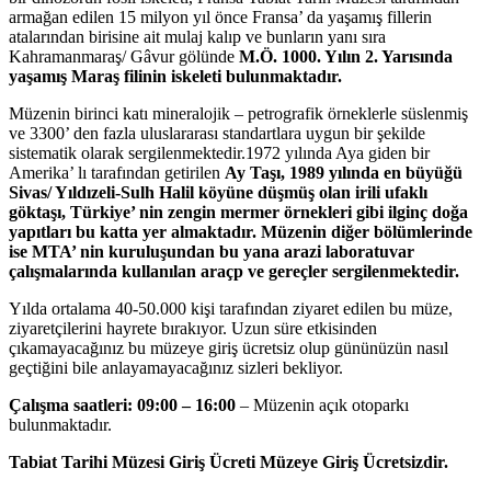
armağan edilen 15 milyon yıl önce Fransa’ da yaşamış fillerin
atalarından birisine ait mulaj kalıp ve bunların yanı sıra
Kahramanmaraş/ Gâvur gölünde
M.Ö. 1000. Yılın 2. Yarısında
yaşamış Maraş filinin iskeleti bulunmaktadır.
Müzenin birinci katı mineralojik – petrografik örneklerle süslenmiş
ve 3300’ den fazla uluslararası standartlara uygun bir şekilde
sistematik olarak sergilenmektedir.1972 yılında Aya giden bir
Amerika’ lı tarafından getirilen
Ay Taşı, 1989 yılında en büyüğü
Sivas/ Yıldızeli-Sulh Halil köyüne düşmüş olan irili ufaklı
göktaşı, Türkiye’ nin zengin mermer örnekleri gibi ilginç doğa
yapıtları bu katta yer almaktadır. Müzenin diğer bölümlerinde
ise MTA’ nin kuruluşundan bu yana arazi laboratuvar
çalışmalarında kullanılan araçp ve gereçler sergilenmektedir.
Yılda ortalama 40-50.000 kişi tarafından ziyaret edilen bu müze,
ziyaretçilerini hayrete bırakıyor. Uzun süre etkisinden
çıkamayacağınız bu müzeye giriş ücretsiz olup gününüzün nasıl
geçtiğini bile anlayamayacağınız sizleri bekliyor.
Çalışma saatleri:
09:00 – 16:00
– Müzenin açık otoparkı
bulunmaktadır.
Tabiat Tarihi Müzesi Giriş Ücreti Müzeye Giriş Ücretsizdir.