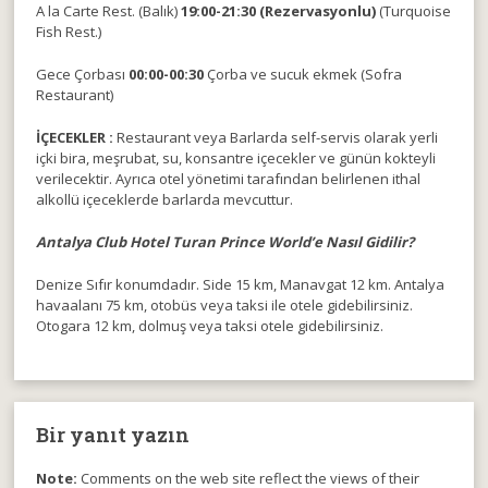
A la Carte Rest. (Balık)
19:00-21:30 (Rezervasyonlu)
(Turquoise
Fish Rest.)
Gece Çorbası
00:00-00:30
Çorba ve sucuk ekmek (Sofra
Restaurant)
İÇECEKLER :
Restaurant veya Barlarda self-servis olarak yerli
içki bira, meşrubat, su, konsantre içecekler ve günün kokteyli
verilecektir. Ayrıca otel yönetimi tarafından belirlenen ithal
alkollü içeceklerde barlarda mevcuttur.
Antalya Club Hotel Turan Prince World’e Nasıl Gidilir?
Denize Sıfır konumdadır. Side 15 km, Manavgat 12 km. Antalya
havaalanı 75 km, otobüs veya taksi ile otele gidebilirsiniz.
Otogara 12 km, dolmuş veya taksi otele gidebilirsiniz.
Bir yanıt yazın
Note:
Comments on the web site reflect the views of their