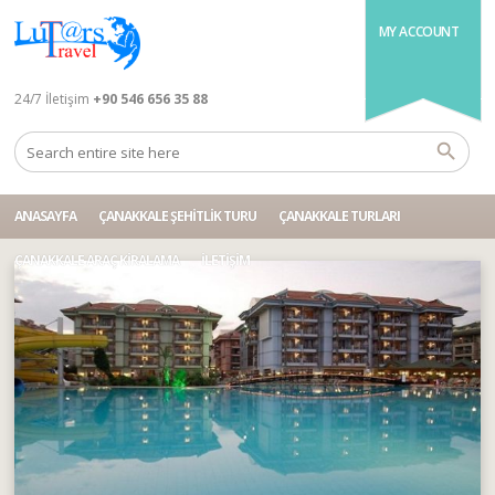
MY ACCOUNT
24/7 İletişim
+90 546 656 35 88
ANASAYFA
ÇANAKKALE ŞEHITLIK TURU
ÇANAKKALE TURLARI
ÇANAKKALE ARAÇ KIRALAMA
İLETIŞIM