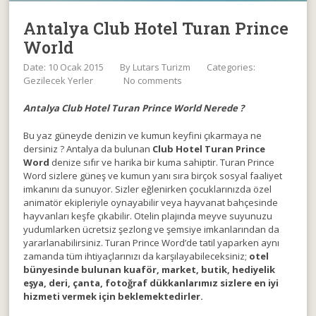
Antalya Club Hotel Turan Prince
World
Date: 10 Ocak 2015
By
Lutars Turizm
Categories:
Gezilecek Yerler
No comments
Antalya Club Hotel Turan Prince World Nerede ?
Bu yaz güneyde denizin ve kumun keyfini çıkarmaya ne
dersiniz ? Antalya da bulunan
Club Hotel Turan Prince
Word
denize sıfır ve harika bir kuma sahiptir. Turan Prince
Word sizlere güneş ve kumun yanı sıra birçok sosyal faaliyet
imkanını da sunuyor. Sizler eğlenirken çocuklarınızda özel
animatör ekipleriyle oynayabilir veya hayvanat bahçesinde
hayvanları keşfe çıkabilir. Otelin plajında meyve suyunuzu
yudumlarken ücretsiz şezlong ve şemsiye imkanlarından da
yararlanabilirsiniz. Turan Prince Word’de tatil yaparken aynı
zamanda tüm ihtiyaçlarınızı da karşılayabileceksiniz;
otel
bünyesinde bulunan kuaför, market, butik, hediyelik
eşya, deri, çanta, fotoğraf dükkanlarımız sizlere en iyi
hizmeti vermek için beklemektedirler.