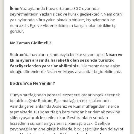
İklim
Yaz aylarında hava ortalama 30 C civarında
seyretmektedir. Yazları sıcak ve kurak geçmektedir. Nem oranı
yaz aylarında sıfıra yakın olmakla birlikte, kış aylarında ise
nem azdır. Ege ve Akdeniz ikliminin karışımı olan bir iklim tipi
görülür.
Ne Zaman Gidilmeli ?
Bodrum’da havaların ısınmasıyla birlikte sezon açılır.
Nisan ve
Ekim ayları arasında hareketli olan sezonda turistik
faatliyetlerden yararlanabilirsiniz.
Dilerseniz daha sakin
olduğu dönemlerde Nisan ve Mayıs arasında da gidebilirsiniz.
Bodrum’da Ne Yenilir ?
Dünya mutfağından yöresel lezzetlere kadar birçok seçenek
bulabileceğiniz Bodrum, Ege mutfağının etkisi altındadır.
Aslında genel anlamda Akdeniz ve Rum mutfağından izlerde
taşımaktadır. Bu üç mutfağın karşımından her damak zevkine
şölen yaşatacak lezzetler çıkar. Restoranların sunulan
lezzetlerin sunumları gözlerinizi kamaştıracak. Özellikle
zeytinyağlıların öne çıktığı beldede, bitki çeşitliliğinden dolayı ot