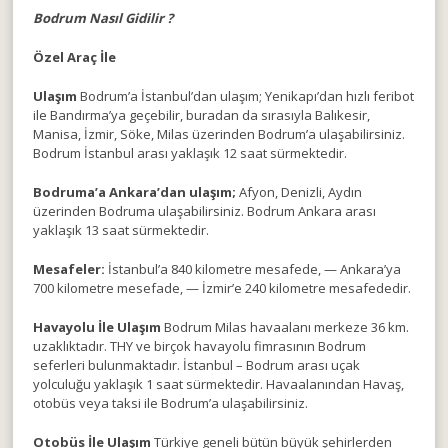
Bodrum Nasıl Gidilir ?
Özel Araç İle
Ulaşım
Bodrum’a İstanbul’dan ulaşım; Yenikapı’dan hızlı feribot
ile Bandırma’ya geçebilir, buradan da sırasıyla Balıkesir,
Manisa, İzmir, Söke, Milas üzerinden Bodrum’a ulaşabilirsiniz.
Bodrum İstanbul arası yaklaşık 12 saat sürmektedir.
Bodruma’a Ankara’dan ulaşım;
Afyon, Denizli, Aydın
üzerinden Bodruma ulaşabilirsiniz. Bodrum Ankara arası
yaklaşık 13 saat sürmektedir.
Mesafeler:
İstanbul’a 840 kilometre mesafede, — Ankara’ya
700 kilometre mesefade, — İzmir’e 240 kilometre mesafededir.
Havayolu İle Ulaşım
Bodrum Milas havaalanı merkeze 36 km.
uzaklıktadır. THY ve birçok havayolu fimrasının Bodrum
seferleri bulunmaktadır. İstanbul – Bodrum arası uçak
yolculuğu yaklaşık 1 saat sürmektedir. Havaalanından Havaş,
otobüs veya taksi ile Bodrum’a ulaşabilirsiniz.
Otobüs İle Ulaşım
Türkiye geneli bütün büyük şehirlerden