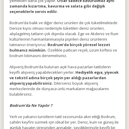
yemekleri daha çok yapılır.
Otlar sadece kavurulmaz aynı
zamanda kızartma, kavurma ve salata gibi değişik
seçeneklerle servis edilir.
Bodrum’da balık ve diğer deniz ürünleri de çok tüketilmektedir.
Denize kıyısı olması nedeniyle tüketilen deniz ürünleri,
alışılagelmiş tatların çok dışında olacak. Ege ve Akdeniz ve Rum
kültürlerinin harmanlanmasıyla pişirilen deniz ürünlerini
tatmanızı öneriyoruz.
Bodrum’da birçok yöresel lezzet
bulmanız mümkün.
Özellikle patlıcan reçeli, üzüm köftesi ve
bodrum lokmasını denemelisiniz.
Alışveriş Bodrum’da bulunan açık hava pazarları tatilcilerin
keyifli alışveriş yapabilecekleri yerler.
Hediyelik eşya, yiyecek
ve tekstil adına birçok şeyin yer aldığı pazarlardan
alışveriş yapabilirsiniz.
Dilerseniz büyük alışveriş
merkezlerinde de dünyaca ünlü markaların mağazalarını
bulabilirsiniz.
Bodrum’da Ne Yapılır ?
Yerli ve yabancı turistlerin tatil sezonunda akın ettiği Bodrum,
sahilin keyfini sürmek için ideal bir yer. Deniz, kum ve güneş ile
günlük hayatın stresinden arınabilir, sevdiklerinizle keyifli bir