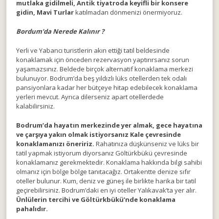
mutlaka gidilmeli, Antik tiyatroda keyifli bir konsere
gidin, Mavi Turlar
katılmadan dönmenizi önermiyoruz.
Bordum’da Nerede Kalınır ?
Yerli ve Yabancı turistlerin akın ettiği tatil beldesinde
konaklamak için önceden rezervasyon yaptırırsanız sorun
yaşamazsınız. Beldede birçok alternatif konaklama merkezi
bulunuyor. Bodrum’da beş yıldızlı lüks otellerden tek odalı
pansiyonlara kadar her bütçeye hitap edebilecek konaklama
yerleri mevcut. Ayrıca dilerseniz apart otellerdede
kalabilirsiniz.
Bodrum’da hayatın merkezinde yer almak, gece hayatına
ve çarşıya yakın olmak istiyorsanız Kale çevresinde
konaklamanızı öneririz.
Rahatınıza düşkünseniz ve lüks bir
tatil yapmak istiyorum diyorsanız Göltürkbükü çevresinde
konaklamanız gerekmektedir. Konaklama hakkında bilgi sahibi
olmanız için bölge bölge tanıtacağız. Ortakentte denize sıfır
oteller bulunur. Kum, deniz ve güneş ile birlikte harika bir tatil
geçirebilirsiniz. Bodrum’daki en iyi oteller Yalıkavak’ta yer alır.
Ünlülerin tercihi ve Göltürkbükü’nde konaklama
pahalıdır.