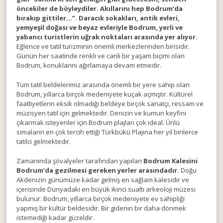
öncekiler de böyleydiler. Akıllarını hep Bodrum’da
bırakıp gittiler…”. Daracık sokakları, antik evleri,
yemyeşil doğası ve beyaz evleriyle Bodrum, yerli ve
yabancı turistlerin uğrak noktaları arasında yer alıyor.
Eğlence ve tatil turizminin önemli merkezlerinden birisidir.
Günün her saatinde renkli ve canlı bir yaşam biçimi olan
Bodrum, konuklarını ağırlamaya devam etmedir.
Tüm tatil beldelerimiz arasında önemli bir yere sahip olan
Bodrum, yıllarca birçok medeniyete kuçak açmıştır. Kültürel
faatliyetlerin eksik olmadığı beldeye birçok sanatçı, ressam ve
müzisyen tatil için gelmektedir. Denizin ve kumun keyfini
çıkarmak isteyenler için Bodrum plajları çok ideal. Ünlü
simaların en çok tercih ettiği Türkbükü Plajına her yıl binlerce
tatilci gelmektedir.
Zamanında şövalyeler tarafından yapılan
Bodrum Kalesini
Bodrum’da gezilmesi gereken yerler arasındadır.
Doğu
Akdenizin günümüze kadar gelmiş en sağlam kalesidir ve
içerisinde Dünyadaki en büyük ikinci sualtı arkeoloji müzesi
bulunur. Bodrum, yıllarca birçok medeniyete ev sahipliği
yapmış bir kültür beldesidir. Bir gidenin bir daha dönmek
istemediği kadar güzeldir.