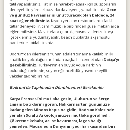
tatil yapabilirsiniz. Tatilinize hareket katmak için su sporlarını
deneyebilir, yöresel pazarlarda alışveriş yapabilirsiniz.
Gece
ve gündüz kavramlarını unutturacak olan beldede, 24
saat eğlenebilirsiniz.
Kıyıda yer alan restoranlarda farklı
tatlar deneyebilir, canlı müzik ile birbirinden güzel mekanlarda
eğlenebilirsiniz. Mavi turlara çıkarak, masmavi denize karşı
içeceklerinizi yudumlayabilir, beach clublarda akşamüstü
partilerine katılabilirsiniz.
Bodrum’dan dilerseniz Yunan adaları turlarına katılabilir, iki
saatlik bir yolculuğun ardından başka bir cennet olan
Datça’yı
gezebilirsiniz.
Türkiye’nin en büyük Aqua Park’ının
bulunduğu beldede, suyun eğlenceli dünyasında keyifli
vakitler geçirebilirsiniz.
Bodrum’da Yapılmadan Dönülmemesi Gerekenler
Karya Prensesi’ni mutlaka gezin, Uluburun ve Serçe
Limanı batıklarını görün, Halikarnas’tan günümüze
kadar gelen Mindos Kapısına gidin, Bodrum Kalesinde
yer alan Su altı Arkeoloji müzesi mutlaka görülmeli,
Çökertme kebabı, acı ot kavurması, lagos balığı
yemeden, Mausoleum Dünyanın yedi harikasından biri