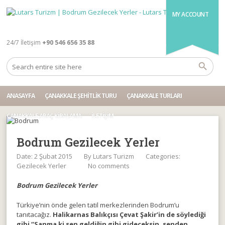
MY ACCOUNT
24/7 İletişim
+90 546 656 35 88
ANASAYFA
ÇANAKKALE ŞEHITLIK TURU
ÇANAKKALE TURLARI
ÇANAKKALE ARAÇ KIRALAMA
İLETIŞIM
Bodrum Gezilecek Yerler
Date: 2 Şubat 2015
By
Lutars Turizm
Categories:
Gezilecek Yerler
No comments
Bodrum Gezilecek Yerler
Türkiye’nin önde gelen tatil merkezlerinden Bodrum’u
tanıtacağız.
Halikarnas Balıkçısı Çevat Şakir’in de söylediği
gibi “Sanma ki sen geldiğin gibi gideceksin, senden