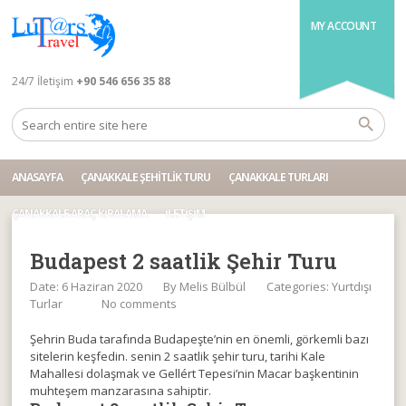
MY ACCOUNT
24/7 İletişim
+90 546 656 35 88
ANASAYFA
ÇANAKKALE ŞEHITLIK TURU
ÇANAKKALE TURLARI
ÇANAKKALE ARAÇ KIRALAMA
İLETIŞIM
Budapest 2 saatlik Şehir Turu
Date: 6 Haziran 2020
By
Melis Bülbül
Categories:
Yurtdışı
Turlar
No comments
Şehrin Buda tarafında Budapeşte’nin en önemli, görkemli bazı
sitelerin keşfedin. senin 2 saatlik şehir turu, tarihi Kale
Mahallesi dolaşmak ve Gellért Tepesi’nin Macar başkentinin
muhteşem manzarasına sahiptir.