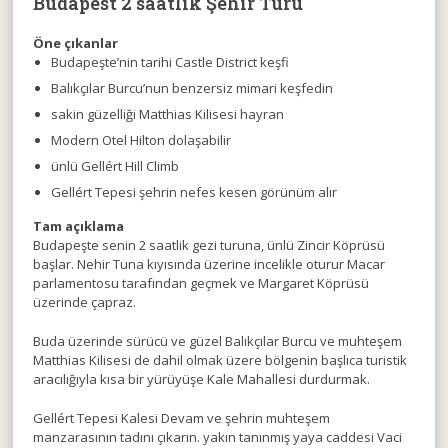
Budapest 2 saatlik Şehir Turu
Öne çıkanlar
Budapeşte’nin tarihi Castle District keşfi
Balıkçılar Burcu’nun benzersiz mimari keşfedin
sakin güzelliği Matthias Kilisesi hayran
Modern Otel Hilton dolaşabilir
ünlü Gellért Hill Climb
Gellért Tepesi şehrin nefes kesen görünüm alır
Tam açıklama
Budapeşte senin 2 saatlik gezi turuna, ünlü Zincir Köprüsü
başlar. Nehir Tuna kıyısında üzerine incelikle oturur Macar
parlamentosu tarafından geçmek ve Margaret Köprüsü
üzerinde çapraz.
Buda üzerinde sürücü ve güzel Balıkçılar Burcu ve muhteşem
Matthias Kilisesi de dahil olmak üzere bölgenin başlıca turistik
aracılığıyla kısa bir yürüyüşe Kale Mahallesi durdurmak.
Gellért Tepesi Kalesi Devam ve şehrin muhteşem
manzarasının tadını çıkarın. yakın tanınmış yaya caddesi Vaci