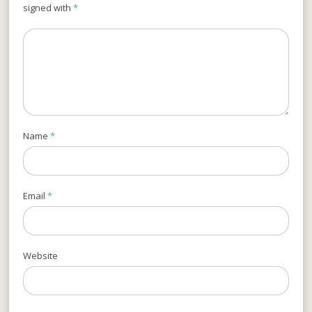
signed with
*
Name
*
Email
*
Website