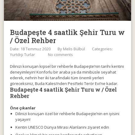
Budapeşte 4 saatlik Şehir Turu w
/ Özel Rehber
Date: 18 Temmuz 2020
By
Melis Bülbül
Categories:
Yurtdışı Turlar
No comments
Dilinizi konuşan kişisel bir rehberle Budapeşte’nin tarihi kentini
deneyimleyin! Konforlu bir araba ya da minibüsle seyahat
ederek, nehrin her iki tarafındaki tüm önemli yerleri
göreceksiniz, Buda Kalesi’nden Pest’teki Terör Evi’ne kadar.
Budapeşte 4 saatlik Şehir Turu w / Özel
Rehber
Öne çıkanlar
Dilinizi konuşan özel bir rehberle Budapeşte’nin en iyisini
yaşayın!
Kentin UNESCO Dünya Mirası Alanlarını ziyaret edin
Özel ve klimalı bir aracın konforunda rahatlayın