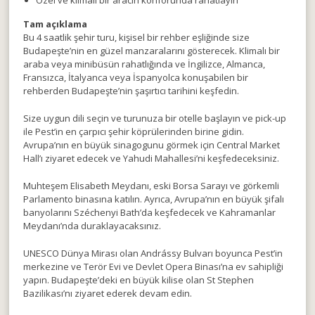
Tam açıklama
Bu 4 saatlik şehir turu, kişisel bir rehber eşliğinde size
Budapeşte’nin en güzel manzaralarını gösterecek. Klimalı bir
araba veya minibüsün rahatlığında ve İngilizce, Almanca,
Fransızca, İtalyanca veya İspanyolca konuşabilen bir
rehberden Budapeşte’nin şaşırtıcı tarihini keşfedin.
Size uygun dili seçin ve turunuza bir otelle başlayın ve pick-up
ile Pest’in en çarpıcı şehir köprülerinden birine gidin.
Avrupa’nın en büyük sinagogunu görmek için Central Market
Hall’ı ziyaret edecek ve Yahudi Mahallesi’ni keşfedeceksiniz.
Muhteşem Elisabeth Meydanı, eski Borsa Sarayı ve görkemli
Parlamento binasına katılın. Ayrıca, Avrupa’nın en büyük şifalı
banyolarını Széchenyi Bath’da keşfedecek ve Kahramanlar
Meydanı’nda duraklayacaksınız.
UNESCO Dünya Mirası olan Andrássy Bulvarı boyunca Pest’in
merkezine ve Terör Evi ve Devlet Opera Binası’na ev sahipliği
yapın. Budapeşte’deki en büyük kilise olan St Stephen
Bazilikası’nı ziyaret ederek devam edin.