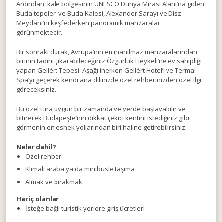
Ardından, kale bölgesinin UNESCO Dünya Mirası Alanı’na giden
Buda tepeleri ve Buda Kalesi, Alexander Sarayı ve Disz
Meydanı’nı keşfederken panoramik manzaralar
görünmektedir.
Bir sonraki durak, Avrupa’nın en inanılmaz manzaralarından
birinin tadını çıkarabileceğiniz Özgürlük Heykeli’ne ev sahipliği
yapan Gellért Tepesi. Aşağı inerken Gellért Hotel’i ve Termal
Spa’yı geçerek kendi ana dilinizde özel rehberinizden özel ilgi
göreceksiniz.
Bu özel tura uygun bir zamanda ve yerde başlayabilir ve
bitirerek Budapeşte’nin dikkat çekici kentini istediğiniz gibi
görmenin en esnek yollarından biri haline getirebilirsiniz.
Neler dahil?
Özel rehber
Klimalı araba ya da minibüsle taşıma
Almak ve bırakmak
Hariç olanlar
İsteğe bağlı turistik yerlere giriş ücretleri