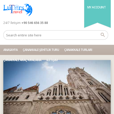
MY ACCOUNT
24/7 İletişim
+90 546 656 35 88
ANASAYFA
ÇANAKKALE ŞEHITLIK TURU
ÇANAKKALE TURLARI
ÇANAKKALE ARAÇ KIRALAMA
İLETIŞIM