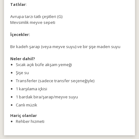
Tatlılar
:
Avrupa tarzı tatlı çeşitleri (G)
Mevsimlik meyve sepeti
İçecekler:
Bir kadeh şarap (veya meyve suyu) ve bir şişe maden suyu
Neler dahil?
Sıcak açık büfe akşam yemeği
Şişe su
Transferler (sadece transfer seçeneğiyle)
1 karşılama içkisi
1 bardak bira/şarap/meyve suyu
Canlı müzik
Hariç olanlar
Rehber hizmeti