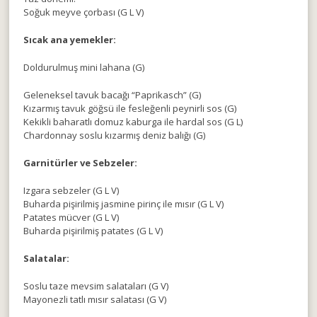
Soğuk meyve çorbası (G L V)
Sıcak ana yemekler:
Doldurulmuş mini lahana (G)
Geleneksel tavuk bacağı “Paprikasch” (G)
Kızarmış tavuk göğsü ile fesleğenli peynirli sos (G)
Kekikli baharatlı domuz kaburga ile hardal sos (G L)
Chardonnay soslu kızarmış deniz balığı (G)
Garnitürler ve Sebzeler:
Izgara sebzeler (G L V)
Buharda pişirilmiş jasmine pirinç ile mısır (G L V)
Patates mücver (G L V)
Buharda pişirilmiş patates (G L V)
Salatalar:
Soslu taze mevsim salataları (G V)
Mayonezli tatlı mısır salatası (G V)