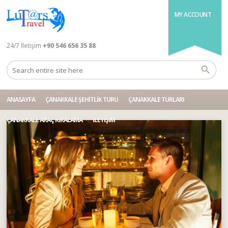
MY ACCOUNT
24/7 İletişim
+90 546 656 35 88
ANASAYFA
ÇANAKKALE ŞEHITLIK TURU
ÇANAKKALE TURLARI
ÇANAKKALE ARAÇ KIRALAMA
İLETIŞIM