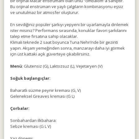
bir orijinal Macar enstrümanı olan ünlü “cimbalom”a sahiptir.
Bu orijinal enstrüman ve yaylı çalgıların kombinasyonu eşsiz
ve unutulmaz bir atmosfer oluşturur.
En sevdiğiniz popüler şarkıyı yepyeni bir uyarlamayla dinlemek
ister misiniz? Performans sırasında, konuklar favori şarkılarını
talep etme fırsatına sahip olacaklar.
Klimalı teknede 2 saat boyunca Tuna Nehri’nde bir gezinti
yapın. Akşam yemeğinden sonra, manzarayı daha iyi görmek
için üst kattaki açık güverteye çıkabilirsiniz.
Menü
: Glutensiz (G), Laktozsuz (L), Vejetaryen (V)
Soğuk başlangıçlar:
Baharatlı süzme peynir kreması (G, V)
Geleneksel Greaves kreması (G L)
Çorbalar:
Sonbahardan ilkbahara:
Sebze kreması (G L V)
Yaz dönemi: