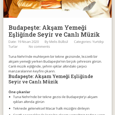
Budapeşte: Akşam Yemeği
Eşliğinde Seyir ve Canlı Müzik
Date: 19 Nisan 2020
By
Melis Bülbül
Categories:
Yurtdışı
Turlar
No comments
Tuna Nehri’nde muhteşem bir tekne gezisinde, lezzetli bir
akşam yemeği yerken Budapeşte’nin birçok çehresini görün.
Canlı müzik eşliğinde, şehrin ışıklar altındaki çarpıcı
manzaralarının keyfini çıkarın.
Budapeşte: Akşam Yemeği Eşliğinde
Seyir ve Canlı Müzik
Öne çıkanlar
Tuna Nehri’nde bir tekne gezisi ile Budapeşte’yi akşam
ışıkları altında görün
Teknede geleneksel Macar halk müziğini dinleyin
Çeşitli seçenekler ile leziz bir akşam yemeğinin tadına varın