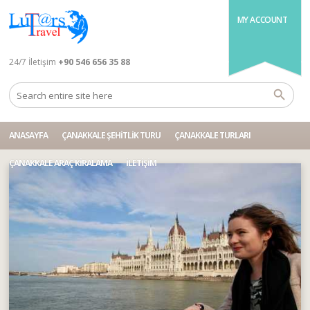
MY ACCOUNT
24/7 İletişim
+90 546 656 35 88
ANASAYFA
ÇANAKKALE ŞEHITLIK TURU
ÇANAKKALE TURLARI
ÇANAKKALE ARAÇ KIRALAMA
İLETIŞIM