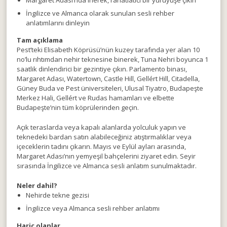
İngilizce ve Almanca olarak sunulan sesli rehber
anlatımlarını dinleyin
Tam açıklama
Pest’teki Elisabeth Köprüsü’nün kuzey tarafında yer alan 10
no’lu rıhtımdan nehir teknesine binerek, Tuna Nehri boyunca 1
saatlik dinlendirici bir gezintiye çıkın. Parlamento binası,
Margaret Adası, Watertown, Castle Hill, Gellért Hill, Citadella,
Güney Buda ve Pest üniversiteleri, Ulusal Tiyatro, Budapeşte
Merkez Hali, Gellért ve Rudas hamamları ve elbette
Budapeşte’nin tüm köprülerinden geçin.
Açık teraslarda veya kapalı alanlarda yolculuk yapın ve
teknedeki bardan satın alabileceğiniz atıştırmalıklar veya
içeceklerin tadını çıkarın. Mayıs ve Eylül ayları arasında,
Margaret Adası’nın yemyeşil bahçelerini ziyaret edin. Seyir
sırasında İngilizce ve Almanca sesli anlatım sunulmaktadır.
Neler dahil?
Nehirde tekne gezisi
İngilizce veya Almanca sesli rehber anlatımı
Hariç olanlar