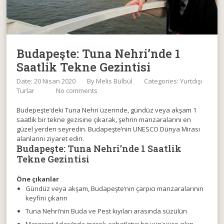
Budapeşte: Tuna Nehri’nde 1
Saatlik Tekne Gezintisi
Date: 20 Nisan 2020
By
Melis Bülbül
Categories:
Yurtdışı
Turlar
No comments
Budepeşte’deki Tuna Nehri üzerinde, gündüz veya akşam 1
saatlik bir tekne gezisine çıkarak, şehrin manzaralarını en
güzel yerden seyredin. Budapeşte’nin UNESCO Dünya Mirası
alanlarını ziyaret edin.
Budapeşte: Tuna Nehri’nde 1 Saatlik
Tekne Gezintisi
Öne çıkanlar
Gündüz veya akşam, Budapeşte’nin çarpıcı manzaralarının
keyfini çıkarın
Tuna Nehri’nin Buda ve Pest kıyıları arasında süzülün
Margaret Adası’nda inerek, rahatlatıcı bir yürüyüşe çıkın