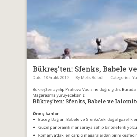
Bükreş’ten: Sfenks, Babele ve
Date: 18 Aralık 2019
By
Melis Bülbül
Categories:
Yu
Bükreş’ten ayrılıp Prahova Vadisine doğru gidin. Burada 
Mağarası’na yürüyeceksiniz.
Bükreş’ten: Sfenks, Babele ve Ialomi
Öne çıkanlar
Bucegi Dağları, Babele ve Sfenks’teki doğal güzellikle
Güzel panoramik manzaraya sahip bir teleferik yolcu
Romanya’daki en çarpıcı mağaralardan birini keşfedi