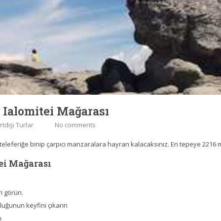
 Ialomitei Mağarası
rtdışı Turlar
No comments
teleferiğe binip çarpıcı manzaralara hayran kalacaksınız. En tepeye 2216 
tei Mağarası
ri görün.
luğunun keyfini çıkarın
n