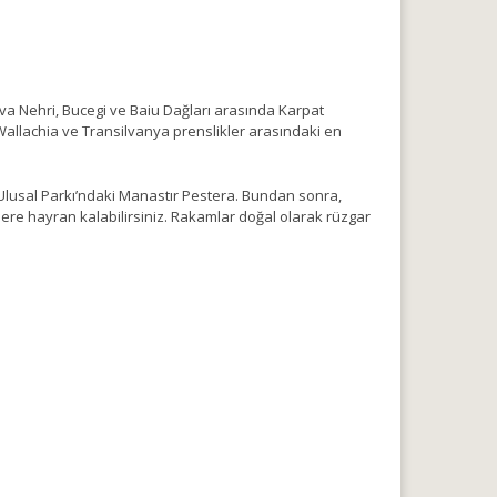
hova Nehri, Bucegi ve Baiu Dağları arasında Karpat
, Wallachia ve Transilvanya prenslikler arasındaki en
Ulusal Parkı’ndaki Manastır Pestera. Bundan sonra,
ere hayran kalabilirsiniz. Rakamlar doğal olarak rüzgar