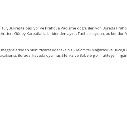
iz. Tur, Bükreş’te başlıyor ve Prahova Vadisi’ne doğru ilerliyor. Burada Pra
zincirini Güney Karpatlar’la birbirinden ayırır. Tarihsel açıdan, bu koridor
mağaralarından birini ziyaret edeceksiniz – Ialomitei Mağarası ve Bucegi 
kacaksınız. Burada, kayada oyulmuş Sfenks ve Babele gibi muhteşem figürl