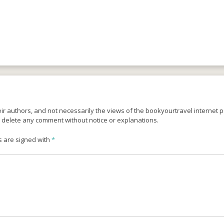
r authors, and not necessarily the views of the bookyourtravel internet po
o delete any comment without notice or explanations.
s are signed with
*