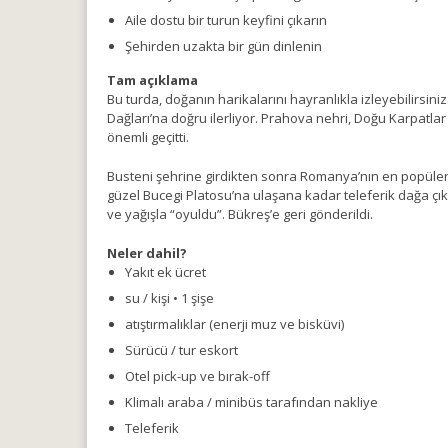
Aile dostu bir turun keyfini çıkarın
Şehirden uzakta bir gün dinlenin
Tam açıklama
Bu turda, doğanın harikalarını hayranlıkla izleyebilirsin
Dağları’na doğru ilerliyor. Prahova nehri, Doğu Karpatlar 
önemli geçitti.
Busteni şehrine girdikten sonra Romanya’nın en popüler 
güzel Bucegi Platosu’na ulaşana kadar teleferik dağa çı
ve yağışla “oyuldu”. Bükreş’e geri gönderildi.
Neler dahil?
Yakıt ek ücret
su / kişi • 1 şişe
atıştırmalıklar (enerji muz ve bisküvi)
Sürücü / tur eskort
Otel pick-up ve bırak-off
Klimalı araba / minibüs tarafından nakliye
Teleferik