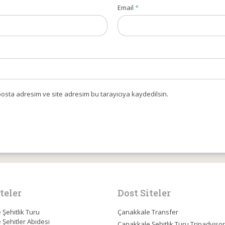
Email
*
osta adresim ve site adresim bu tarayıcıya kaydedilsin.
teler
Dost Siteler
Şehitlik Turu
Çanakkale Transfer
Şehitler Abidesi
Çanakkale Şehitlik Turu Tripadvisor