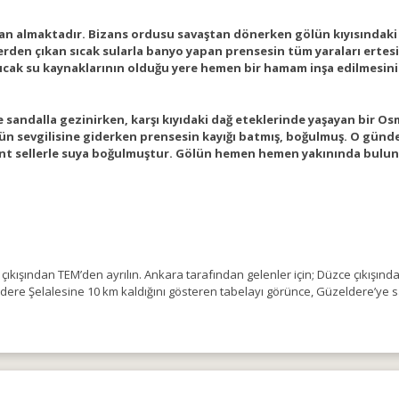
a’dan almaktadır. Bizans ordusu savaştan dönerken gölün kıyısındak
yerden çıkan sıcak sularla banyo yapan prensesin tüm yaraları ertesi
cak su kaynaklarının olduğu yere hemen bir hamam inşa edilmesini i
 sandalla gezinirken, karşı kıyıdaki dağ eteklerinde yaşayan bir Osm
 gün sevgilisine giderken prensesin kayığı batmış, boğulmuş. O günd
kent sellerle suya boğulmuştur. Gölün hemen hemen yakınında buluna
ıkışından TEM’den ayrılın. Ankara tarafından gelenler için; Düzce çıkışınd
zeldere Şelalesine 10 km kaldığını gösteren tabelayı görünce, Güzeldere’y