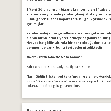
Efteni Gölü adını bir bizans kraliçesi olan Eftaly
ellerinde ve yüzünde yaralar çıkmış. Göl kıyısında 
Bunu gören Bizans imparatoru bu göl kıyısındaki sı
ayrılmışlar.
Yaraları iyileşen ve güzelleşen prenses göl üzerinde
olarak birbirlerini ziyaret etmeye başlamışlar. Bir
rivayet ise gölün altında bir kent olduğudur. bu 
denmesi de sanki bunu teyit eder niteliktedir.
Düzce Efteni Gölü’ne Nasıl Gidilir ?
Adres:
Melen Gölü, Gölyaka İlçesi / Düzce
Nasıl Gidilir?: İstanbul tarafından gelenler;
Hendek ç
içinde “Güzeldere Şelalesi” tabelalarını takip edin. Gü
solunuzda Efteni gölü görünecektir.
Bir yanıt yazın