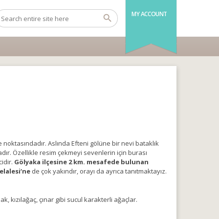
MY ACCOUNT
noktasındadır. Aslında Efteni gölüne bir nevi bataklık
dır. Özellikle resim çekmeyi sevenlerin için burası
idir.
Gölyaka ilçesine 2 km. mesafede bulunan
elalesi‘ne
de çok yakındır, orayı da ayrıca tanıtmaktayız.
k, kızılağaç, çınar gibi sucul karakterli ağaçlar.