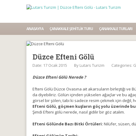
ANASAYFA
ÇANAKKALE ŞEHITLIK TURU
ÇANAKKALE TURLARI
Düzce Efteni Gölü
Date: 17 Ocak 2015
By
Lutars Turizm
Categories:
G
Düzce Efteni Gölü Nerede ?
Efteni Gölü Düzce Ovasına ait akarsuların birleştiği ve 
da diyebiliriz. Gölün içinden yükselen ağaçlar ve bu ağaç
görsel bir şölen, tabi ki sadece resim çekmek için değil,
Efteni Gölü, göçmen kuşların göç yolu üzerinde bu
Şimdi Efteni gölü nerede, nasıl gidilir bir göz atalım.
Efteni Gölünde Bazı Bitki Örtüleri:
Nilüfer, süsen, düğ
Efteni Gölünün Tarihi: