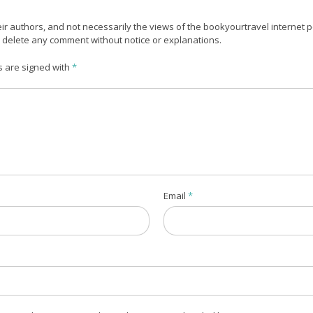
r authors, and not necessarily the views of the bookyourtravel internet po
o delete any comment without notice or explanations.
s are signed with
*
Email
*