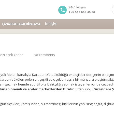
24/7 İletişim
+90 546 656 35 88
ÇANAKKALE ARAÇ KIRALAMA
İLETIŞIM
ezilecek Yerler
No comments
Büyük Melen kanalıyla Karadeniz’e döküldüğü ekolojik bir dengenin birleşme 
lardan dökülen polenler, çeşitli su çiçekleri eşsiz bir manzara oluşturmakta
 hem gezmek hemde sportif olta balıkçılığı yapmak isteyenler içinde cezbedic
lunan önemli ve ender merkezlerden biridir.
Efteni Gölü
Güzeldere Ş
ün çiçekleri, kamış, nane, su mercimeği bitkilerinin yanı sıra; söğüt, dişbuda