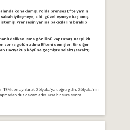
i alanda konaklamış. Yolda prenses Eftelya’nın
 sabah iyileşmeye, cildi güzelleşmeye başlamış.
stemiş. Prensesin yanına bakıcılarını bırakıp
anlı delikanlısına gönlünü kaptırmış. Karşılıklı
en sonra gölün adına Efteni demişler. Bir diğer
n Hacıyakup köyüne geçmişte selaltı (saraltı)
an TEM’den ayrılarak Gölyaka’ya doğru gidin. Gölyaka’nın
e sapmadan düz devam edin. Kısa bir süre sonra