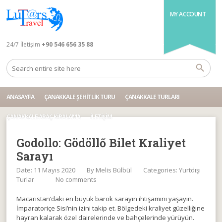
MY ACCOUNT
24/7 İletişim
+90 546 656 35 88
ANASAYFA
ÇANAKKALE ŞEHITLIK TURU
ÇANAKKALE TURLARI
ÇANAKKALE ARAÇ KIRALAMA
İLETIŞIM
Godollo: Gödöllő Bilet Kraliyet
Sarayı
Date: 11 Mayıs 2020
By
Melis Bülbül
Categories:
Yurtdışı
Turlar
No comments
Macaristan’daki en büyük barok sarayın ihtişamını yaşayın.
İmparatoriçe Sisi’nin izini takip et. Bölgedeki kraliyet güzelliğine
hayran kalarak özel dairelerinde ve bahçelerinde yürüyün.