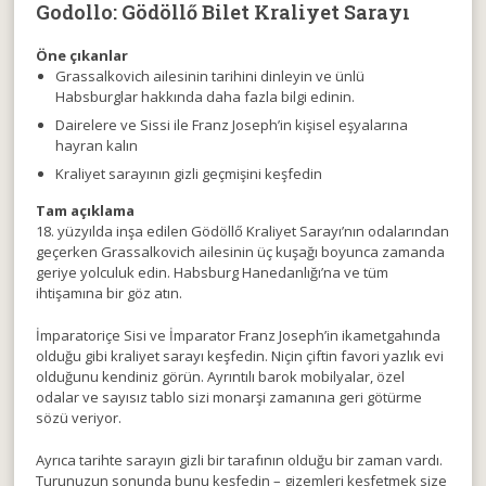
Godollo: Gödöllő Bilet Kraliyet Sarayı
Öne çıkanlar
Grassalkovich ailesinin tarihini dinleyin ve ünlü
Habsburglar hakkında daha fazla bilgi edinin.
Dairelere ve Sissi ile Franz Joseph’in kişisel eşyalarına
hayran kalın
Kraliyet sarayının gizli geçmişini keşfedin
Tam açıklama
18. yüzyılda inşa edilen Gödöllő Kraliyet Sarayı’nın odalarından
geçerken Grassalkovich ailesinin üç kuşağı boyunca zamanda
geriye yolculuk edin. Habsburg Hanedanlığı’na ve tüm
ihtişamına bir göz atın.
İmparatoriçe Sisi ve İmparator Franz Joseph’in ikametgahında
olduğu gibi kraliyet sarayı keşfedin. Niçin çiftin favori yazlık evi
olduğunu kendiniz görün. Ayrıntılı barok mobilyalar, özel
odalar ve sayısız tablo sizi monarşi zamanına geri götürme
sözü veriyor.
Ayrıca tarihte sarayın gizli bir tarafının olduğu bir zaman vardı.
Turunuzun sonunda bunu keşfedin – gizemleri keşfetmek size