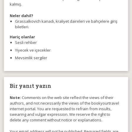
kalmış.
Neler dahil?
Grassalkovich kanadı, kraliyet daireleri ve bahçelere giriş
biletleri.
Hariç olanlar
Sesli rehber
Yiyecek ve içecekler
Mevsimlik sergiler
Bir yanıt yazın
Note:
Comments on the web site reflect the views of their
authors, and not necessarily the views of the bookyourtravel
internet portal. You are requested to refrain from insults,
swearing and vulgar expression. We reserve the right to
delete any comment without notice or explanations.
Your email address will not be published. Required fields are