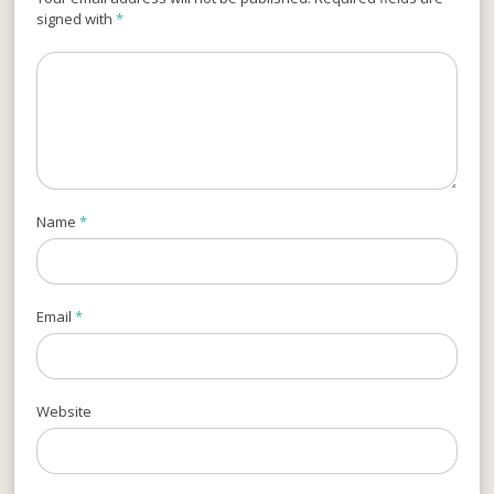
signed with
*
Name
*
Email
*
Website