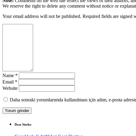
Note:
Comments on the web site reflect the views of their authors, and
We reserve the right to delete any comment without notice or explanat
Your email address will not be published. Required fields are signed 
Name
*
Email
*
Website
Daha sonraki yorumlarımda kullanılması için adım, e-posta adresim
Dost Siteler