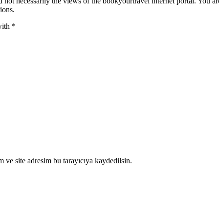
 not necessarily the views of the bookyourtravel internet portal. You ar
ions.
with
*
 ve site adresim bu tarayıcıya kaydedilsin.