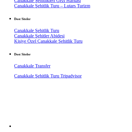
Çanakkale Şehitlikleri Gezi Haritası
Çanakkale Şehitlik Turu – Lutars Turizm
Dost Siteler
Çanakkale Şehitlik Turu
Çanakkale Şehitler Abidesi
Kişiye Özel Çanakkale Şehitlik Turu
Dost Siteler
Çanakkale Transfer
Çanakkale Şehitlik Turu Tripadvisor