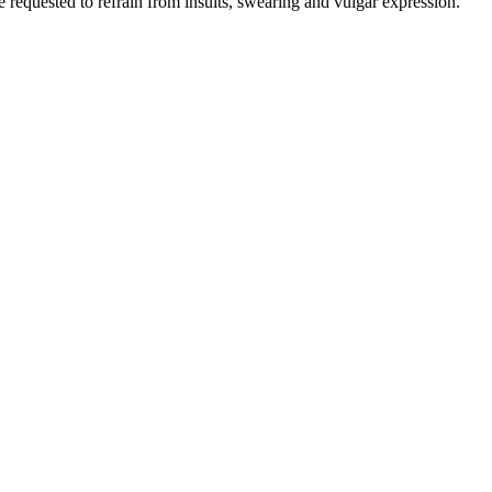
e requested to refrain from insults, swearing and vulgar expression.