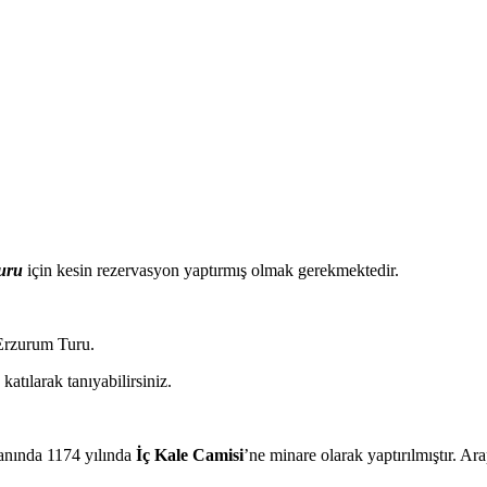
uru
için kesin rezervasyon yaptırmış olmak gerekmektedir.
 Erzurum Turu.
atılarak tanıyabilirsiniz.
nında 1174 yılında
İç Kale Camisi
’ne minare olarak yaptırılmıştır. Ar