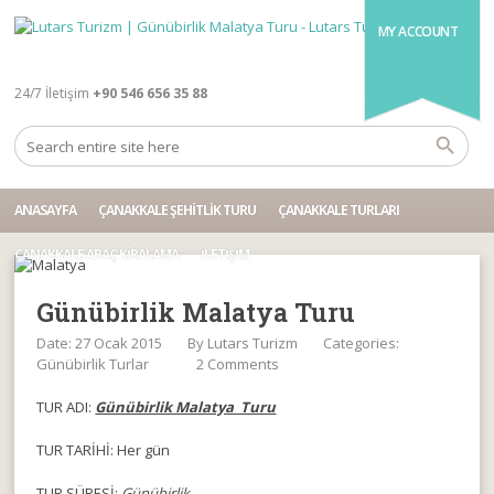
MY ACCOUNT
24/7 İletişim
+90 546 656 35 88
ANASAYFA
ÇANAKKALE ŞEHITLIK TURU
ÇANAKKALE TURLARI
ÇANAKKALE ARAÇ KIRALAMA
İLETIŞIM
Günübirlik Malatya Turu
Date: 27 Ocak 2015
By
Lutars Turizm
Categories:
Günübirlik Turlar
2 Comments
TUR ADI:
Günübirlik Malatya Turu
TUR TARİHİ: Her gün
TUR SÜRESİ:
Günübirlik