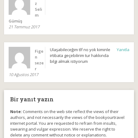
z
Seli
m
Gümüş
21 Temmuz 2017
Ulaşabileceğim tlf no yok kiminle
Yanıtla
Fige
irtibata geçebilirim tur hakkında
n
bilgi almak istiyorum
seze
r
10 Ağustos 2017
Bir yanıt yazın
Note:
Comments on the web site reflect the views of their
authors, and not necessarily the views of the bookyourtravel
internet portal. You are requested to refrain from insults,
swearing and vulgar expression. We reserve the right to
delete any comment without notice or explanations.