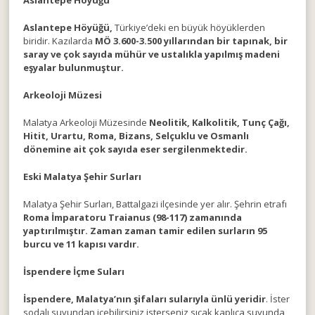
Aslantepe Höyüğü
Aslantepe Höyüğü,
Türkiye’deki en büyük höyüklerden
biridir. Kazılarda
MÖ 3.600-3.500 yıllarından bir tapınak, bir
saray ve çok sayıda mühür ve ustalıkla yapılmış madeni
eşyalar bulunmuştur.
Arkeoloji Müzesi
Malatya Arkeoloji Müzesinde
Neolitik, Kalkolitik, Tunç Çağı,
Hitit, Urartu, Roma, Bizans, Selçuklu ve Osmanlı
dönemine ait çok sayıda eser sergilenmektedir.
Eski Malatya Şehir Surları
Malatya Şehir Surları, Battalgazi ilçesinde yer alır. Şehrin etrafı
Roma İmparatoru Traianus (98-117) zamanında
yaptırılmıştır. Zaman zaman tamir edilen surların 95
burcu ve 11 kapısı vardır.
İspendere İçme Suları
İspendere, Malatya’nın şifaları sularıyla ünlü yeridir
. İster
sodalı suyundan içebilirsiniz isterseniz sıcak kaplıca suyunda