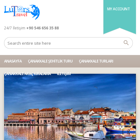
MY ACCOUNT
24/7 İletişim
+90 546 656 35 88
ANASAYFA
ÇANAKKALE ŞEHITLIK TURU
ÇANAKKALE TURLARI
ÇANAKKALE ARAÇ KIRALAMA
İLETIŞIM