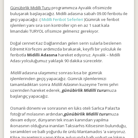
Günübirlik Midilli Turu
programımıza Ayvalık ofisimizde
buluşarak başlayacağız. Midilli adasına sabah 09.00 feribotu ile
geçi yapacağız. (
Midilli Feribot Seferleri
)Gümrük ve feribot
işlemleri yanı sıra son kontroller için en az 1 saat kala
limandaki TURYOL ofisimize gelmeniz gerekiyor.
Doğal cennet Kaz Dağlarından gelen serin sularla beslenen
Edremit Körfezini ardımızda bırakarak, keyifli bir yolculuk ile
feribotla
Midilli Adasına
hareket ediyoruz. Ayvalık – Midilli
Adası yolculuğumuz yaklaşık 90 dakika sürecektir.
Midilli
adasına ulaşımımız sonrası kısa bir gümrük
işlemlerinden geçiş yapacağız. Gümrük işlemlerimizi
tamamladıktan sonra
Midilli Adası
nın kuzeyine Termi şehri
üzerinden hareket ederek,
günübirlik Midilli turu
muza
başlangıç yapacağız.
Osmanlı dönemi ve sonrasının en lüks oteli Sarlıca Palas’ta
fotoğraf molasının ardından,
günübirlik Midilli turu
muza
devam ediyor, dünyanın tek insan kanından yapılma
ikonasının olduğuna inanılan Taksiarhis Kilisesinin bulunduğu,
seramikleri ve ballı yoğurdu ile ünlü Mantamados ‘a varıyoruz.
Kilise ziyaretimizi yapıp Kilise avlusunda ballı yoğurt ve lokma