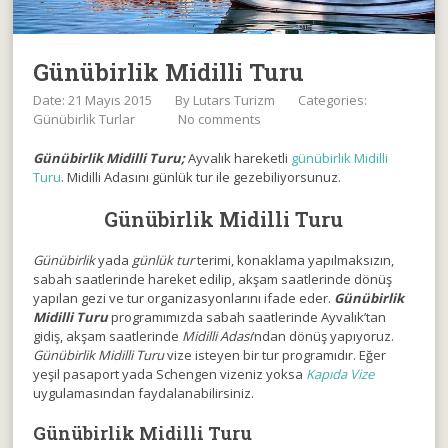
Günübirlik Midilli Turu
Date: 21 Mayıs 2015
By
Lutars Turizm
Categories:
Günübirlik Turlar
No comments
Günübirlik Midilli Turu;
Ayvalık hareketli
günübirlik Midilli
Turu
. Midilli Adasını günlük tur ile gezebiliyorsunuz.
Günübirlik Midilli Turu
Günübirlik
yada
günlük tur
terimi, konaklama yapılmaksızın,
sabah saatlerinde hareket edilip, akşam saatlerinde dönüş
yapılan gezi ve tur organizasyonlarını ifade eder.
Günübirlik
Midilli Turu
programımızda sabah saatlerinde Ayvalık’tan
gidiş, akşam saatlerinde
Midilli Adası
‘ndan dönüş yapıyoruz.
Günübirlik Midilli Turu
vize isteyen bir tur programıdır. Eğer
yeşil pasaport yada Schengen vizeniz yoksa
Kapıda Vize
uygulamasından faydalanabilirsiniz.
Günübirlik Midilli Turu