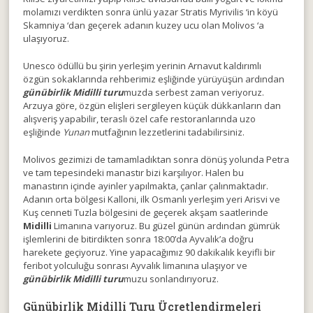
molamızı verdikten sonra ünlü yazar Stratis Myrivilis ‘in köyü
Skamniya ‘dan geçerek adanın kuzey ucu olan Molivos ‘a
ulaşıyoruz.
Unesco ödüllü bu şirin yerleşim yerinin Arnavut kaldırımlı
özgün sokaklarında rehberimiz eşliğinde yürüyüşün ardından
günübirlik Midilli turu
muzda serbest zaman veriyoruz.
Arzuya göre, özgün elişleri sergileyen küçük dükkanların dan
alışveriş yapabilir, teraslı özel cafe restoranlarında uzo
eşliğinde
Yunan
mutfağının lezzetlerini tadabilirsiniz.
Molivos gezimizi de tamamladıktan sonra dönüş yolunda Petra
ve tam tepesindeki manastır bizi karşılıyor. Halen bu
manastırın içinde ayinler yapılmakta, çanlar çalınmaktadır.
Adanın orta bölgesi Kalloni, ilk Osmanlı yerleşim yeri Arisvi ve
Kuş cenneti Tuzla bölgesini de geçerek akşam saatlerinde
Midilli
Limanına varıyoruz. Bu güzel günün ardından gümrük
işlemlerini de bitirdikten sonra 18:00’da Ayvalık’a doğru
harekete geçiyoruz. Yine yapacağımız 90 dakikalık keyifli bir
feribot yolculuğu sonrası Ayvalık limanına ulaşıyor ve
günübirlik Midilli turu
muzu sonlandırıyoruz.
Günübirlik Midilli Turu Ücretlendirmeleri