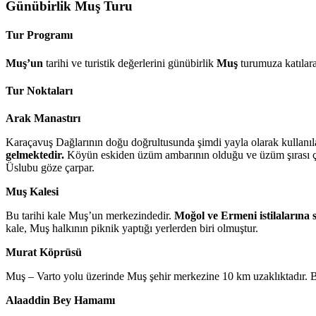
Günübirlik Muş Turu
Tur Programı
Muş’un
tarihi ve turistik değerlerini günübirlik
Muş
turumuza katılarak
Tur Noktaları
Arak Manastırı
Karaçavuş Dağlarının doğu doğrultusunda şimdi yayla olarak kullanıl
gelmektedir.
Köyün eskiden üzüm ambarının olduğu ve üzüm şırası çık
Üslubu göze çarpar.
Muş Kalesi
Bu tarihi kale Muş’un merkezindedir.
Moğol ve Ermeni istilalarına 
kale, Muş halkının piknik yaptığı yerlerden biri olmuştur.
Murat Köprüsü
Muş – Varto yolu üzerinde Muş şehir merkezine 10 km uzaklıktadır. Bi
Alaaddin Bey Hamamı