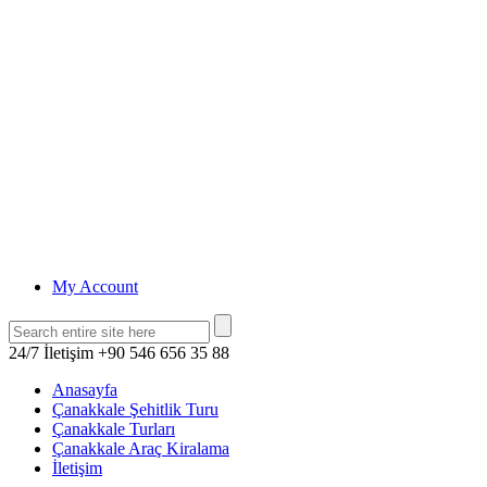
My Account
24/7 İletişim
+90 546 656 35 88
Anasayfa
Çanakkale Şehitlik Turu
Çanakkale Turları
Çanakkale Araç Kiralama
İletişim