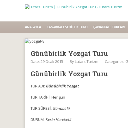
ANASAYFA
ÇANAKKALE ŞEHITLIK TURU
ÇANAKKALE TURLARI
Günübirlik Yozgat Turu
Date: 29 Ocak 2015
By
Lutars Turizm
Categories:
G
Günübirlik Yozgat Turu
TUR ADI:
Günübirlik Yozgat
TUR TARİHİ: Her gün
TUR SÜRESİ:
Günübirlik
DURUM:
Kesin Hareketli