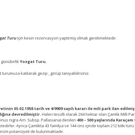
gat Turu
için kesin rezervasyon yaptırmış olmak gerekmektedir.
k günübirlik
Yozgat Turu.
t
turumuza katılarak gezip , görüp tanıyabilirsiniz.
yetinin 05.02.1958 tarih ve 4/9909 sayılı kararı ile mili park ilan edil
lığına devredilmiştir.
Halen tescilli olarak 264 hektar olan Çamlık Milli Parkı,
Pinus nigra Arn. Subsp. Pallasiana) denilen
400 – 500 yaşlarında Karaça
irler. Ayrıca Çamlıkta 43 familya ve 144 cins içinde toplam 212 bitki türü
rizm potansiyeli de bulunmaktadır.