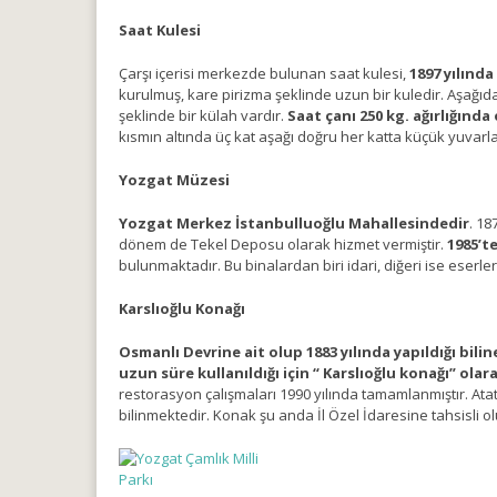
Saat Kulesi
Çarşı içerisi merkezde bulunan saat kulesi,
1897 yılınd
kurulmuş, kare pirizma şeklinde uzun bir kuledir. Aşağıda
şeklinde bir külah vardır.
Saat çanı 250 kg. ağırlığında
kısmın altında üç kat aşağı doğru her katta küçük yuvarl
Yozgat Müzesi
Yozgat Merkez İstanbulluoğlu Mahallesindedir
. 18
dönem de Tekel Deposu olarak hizmet vermiştir.
1985’t
bulunmaktadır. Bu binalardan biri idari, diğeri ise eserler
Karslıoğlu Konağı
Osmanlı Devrine ait olup 1883 yılında yapıldığı bil
uzun süre kullanıldığı için “ Karslıoğlu konağı” olar
restorasyon çalışmaları 1990 yılında tamamlanmıştır. Atat
bilinmektedir. Konak şu anda İl Özel İdaresine tahsisli o