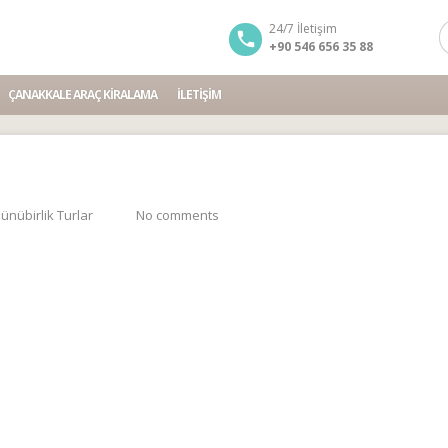
24/7 İletişim
+90 546 656 35 88
ÇANAKKALE ARAÇ KIRALAMA
İLETIŞIM
ünübirlik Turlar
No comments