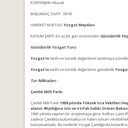
KONTENJAN: Müsait
BAŞLANGIÇ SAATİ: 09.00
HAREKET NOKTASI:
Yozgat Meydanı
KATILIM ŞARTI: En az bir gün öncesinden
Günübirlik Yoz
Günübirlik Yozgat Turu
Yozgat’ın
tarihi ve turistik değerlerini tanıtmaya yöneli
Yozgat’ın
tarihi ve turistik değerlerini günübirlik
Yozga
Tur N0ktaları :
Çamlık Milli Parkı
Çamlık Milli Parkı
1958 yılında Yüksek İcra Vekilleri He
alanın 49 yıllığına izin ve irtifak hakkı Orman Bakan
1982 yılında yapılan bir araştırmaya göre, Kafkas Çamı (
sadece Çamlıkta bulunmakta ve halen tohum verebilmekted
bulunmaktadır. Bu nedenle Yozgat Çamlığında botanik tu