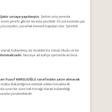
akir ustaya yapılmıştır.
Şehrin orta yerinde
smı şerefe gibi bir terasla çevrilidir. En üst kısımda çan
kış kuzeyden, yuvarlak kemerli kapıdan olur. Şerefeli
t olarak kullanılmış, bir müddet Kız Sanat Okulu ve bir
bulunmaktadır
. Müzeye ait bahçe içerisinde iki bina
 yapan Yusuf KARSLIOĞLU tarafından satın alınarak
Kültür Bakanlığınca istimlak edilen konakta ilk
da uzun bir süre Vali Konağı olarak kullanıldığı
ı burada yürütmektedir.