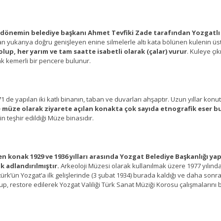
a dönemin belediye başkanı Ahmet Tevfiki Zade tarafından Yozgatlı Ş
n yukarıya doğru genişleyen enine silmelerle altı kata bölünen kulenin üst kı
 olup, her yarım ve tam saatte isabetli olarak (çalar) vurur
. Kuleye çı
ak kemerli bir pencere bulunur.
71 de yapılan iki katlı binanın, taban ve duvarları ahşaptır. Uzun yıllar konu
e müze olarak ziyarete açılan konakta çok sayıda etnografik eser 
in teşhir edildiği Müze binasıdır.
inen konak 1929 ve 1936 yılları arasında Yozgat Belediye Başkanlığı
ak adlandırılmıştır.
Arkeoloji Müzesi olarak kullanılmak üzere 1977 yılında 
ürk’ün Yozgat’a ilk gelişlerinde (3 şubat 1934) burada kaldığı ve daha sonra
lup, restore edilerek Yozgat Valiliği Türk Sanat Müziği Korosu çalışmaların