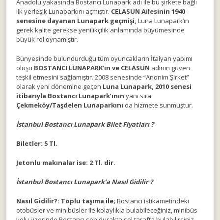
Anadolu yakasında Bostancı Lunapark adı ile bu şirkete bağlı
ilk yerleşik Lunaparkını açmıştır.
CELASUN Ailesinin 1940
senesine dayanan Lunapark geçmişi,
Luna Lunapark’ın
gerek kalite gerekse yenilikçilik anlamında büyümesinde
büyük rol oynamıştır.
Bünyesinde bulundurduğu tüm oyuncakların İtalyan yapımı
oluşu
BOSTANCI LUNAPARK’ın ve CELASUN
adının güven
teşkil etmesini sağlamıştır. 2008 senesinde “Anonim Şirket”
olarak yeni dönemine geçen
Luna Lunapark, 2010 senesi
itibarıyla Bostancı Lunapark’ının
yanı sıra
Çekmeköy/Taşdelen Lunaparkını
da hizmete sunmuştur.
İstanbul Bostancı Lunapark Bilet Fiyatları ?
Biletler: 5 Tl.
Jetonlu makınalar ise: 2 Tl. dir.
İstanbul Bostancı Lunapark’a Nasıl Gidilir ?
Nasıl Gidilir?: Toplu taşıma ile;
Bostancı istikametindeki
otobüsler ve minibüsler ile kolaylıkla bulabileceğiniz, minibüs
yolu üzerinde Bostancı son durakta sol tarafta bulabilirsiniz.