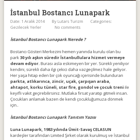
İstanbul Bostancı Lunapark
Date: 1 Aralık 2014
By
Lutars Turizm
Categories:
Gezilecek Yerler
No comments
İstanbul Bostancı Lunapark Nerede ?
Bostancı Gösteri Merkezini hemen yanında kurulu olan bu
park
30 yılı aşkın süredir İstanbullulara hizmet vermeye
devam ediyor.
Burası asla eskimeyen bir yer. Sürekli yeniliyor
kendini, sürekli daha ilgi çekici daha vazgeçilmez hale geliyor.
Her yaşa hitap eden bir çok oyuncağı içerisinde bulunduran
parkta, atlıkarınca, zincir, uçak, çarpışan araba,
ahtapot, korku tüneli, star fire, gondol ve çocuk treni
ile
keyifli vakit geçirebilirsiniz. Mutlaka fırsat yaratıp gitmeli insan.
Çocukları anlamak bazen de kendi çocukluğumuza dönmek
için..
İstanbul Bostancı Lunapark Tanıtım Yazısı
Luna Lunapark, 1983 yılında Ümit-Savaş CELASUN
kardeşler tarafından Limited Şirket olarak kurulmuş ve İstanbul