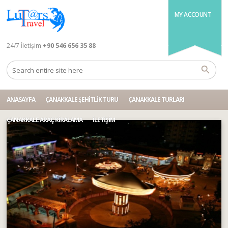
MY ACCOUNT
24/7 İletişim
+90 546 656 35 88
ANASAYFA
ÇANAKKALE ŞEHITLIK TURU
ÇANAKKALE TURLARI
ÇANAKKALE ARAÇ KIRALAMA
İLETIŞIM