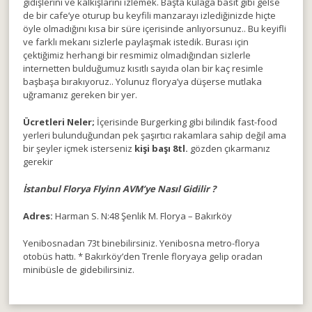
gidişlerini ve kalkışlarını izlemek. Başta kulağa basit gibi gelse
de bir cafe’ye oturup bu keyfili manzarayı izlediğinizde hiçte
öyle olmadığını kısa bir süre içerisinde anlıyorsunuz.. Bu keyifli
ve farklı mekanı sizlerle paylaşmak istedik. Burası için
çektiğimiz herhangi bir resmimiz olmadığından sizlerle
internetten bulduğumuz kısıtlı sayıda olan bir kaç resimle
başbaşa bırakıyoruz.. Yolunuz florya’ya düşerse mutlaka
uğramanız gereken bir yer.
Ücretleri Neler;
İçerisinde Burgerking gibi bilindik fast-food
yerleri bulunduğundan pek şaşırtıcı rakamlara sahip değil ama
bir şeyler içmek isterseniz
kişi başı 8tl.
gözden çıkarmanız
gerekir
İstanbul Florya Flyinn AVM’ye Nasıl Gidilir ?
Adres:
Harman S. N:48 Şenlik M. Florya – Bakırköy
Yenibosnadan 73t binebilirsiniz. Yenibosna metro-florya
otobüs hattı. * Bakırköy’den Trenle floryaya gelip oradan
minibüsle de gidebilirsiniz.