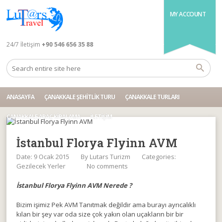
MY ACCOUNT
24/7 İletişim
+90 546 656 35 88
ANASAYFA
ÇANAKKALE ŞEHITLIK TURU
ÇANAKKALE TURLARI
ÇANAKKALE ARAÇ KIRALAMA
İLETIŞIM
İstanbul Florya Flyinn AVM
Date: 9 Ocak 2015
By
Lutars Turizm
Categories:
Gezilecek Yerler
No comments
İstanbul Florya Flyinn AVM Nerede ?
Bizim işimiz Pek AVM Tanıtmak değildir ama burayı ayrıcalıklı
kılan bir şey var oda size çok yakın olan uçakların bir bir