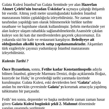
Galata Kulesi İstanbul’un Galata Semtinde yer alan
Hazerfan
Ahmet Çelebi’nin buradan Üsküdar’a
uçmaya çalıştığı ihtişamlı
bir eserdir. Altmış yedi metre uzunluğundaki kuleden İstanbul
manzarasını bütün çıplaklığıyla izleyebilirsiniz. Ne zaman ve kim
tarafından yapıldığı tam olarak bilinmemekle birlikte tarihte
rasathane ve hapishane olarak kullanılmıştır. Şehrin merkezinde yer
alan kuleye ulaşım rahatlıkla sağlanabilmektedir.Asansörle çıkılan
kuleye son iki katı dar merdivenlerden geçerek çıkıyorsunuz. En
yukarıda sizi bir kafe ve restaurant karşılıyor.
Belediyeye ait
olduğundan alkollü içecek satışı yapılamamaktadır.
Akşamları
türk ezgileriyle çayınızı yudumlayıp İstanbul manzarasını
izleyebilirsiniz.
Kulenin Tarihi ?
Önce Byzantium,
sonra,
Fetihe kadar Konstantinopolis
adıyla
bilinen İstanbul, güneyde Marmara Denizi, doğu açıklarında Boğaz,
kuzeyde ise Haliç’ in çevrelediği tarihi yarımada üzerinde
kurulmuştur. Galata Kulesi, eski devirlerden beri
‘Galata’
adıyla
anılan bu mevkiin çevresinde
Galata’ yı
korumak amacıyla yapılmış
tahkimatın bir parçasıdır.
Fetih’ ten sonra, depremler ve başka nedenlerle zaman zaman hasar
gören
Galata Kulesi bugünkü şekli 2. Mahmut
döneminde
yapılan onarımda verilmiştir.