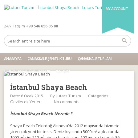
MY ACCOUNT
24/7 İletişim
+90 546 656 35 88
ANASAYFA
ÇANAKKALE ŞEHITLIK TURU
ÇANAKKALE TURLARI
ÇANAKKALE ARAÇ KIRALAMA
İLETIŞIM
İstanbul Shaya Beach
Date: 6 Ocak 2015
By
Lutars Turizm
Categories:
Gezilecek Yerler
No comments
İstanbul Shaya Beach Nerede ?
Shaya Beach Tekirdağ Altınova’da 2012 mayısında hizmete
giren çok yeni bir tesis. Deniz kıyısında 5000 m² açık alanda
1000 m² çim 210 m² ahşap kapalı alanı 100 metre kumsalı 36