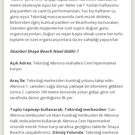
metre iskelesiyle eşsiz bir yer. Neler var?: Yazları haftasonu
plaj partileri ve canlı Dj performansları, Yaz kış Haftanın üç
günü eşsiz Tekirdağ manzarasında canlı müzik dinletisi,
Birbirinden ilginç kumsal partileri ve Beachvoley turnuvaları,
İstenilen günde müşterilerine özel süpriz doğum günü
organizasyonları, Düğün ve nişan başta olmak üzere her türlü
toplantı ve özel organizasyonlara da ev sahipliği yapıyorlar.
İstanbul Shaya Beach Nasıl Gidilir ?
Açık Adres:
Tekirdağ Altınova mahallesi Cem hipermarket
karşısı
Araç İle:
Tekirdağ merkezden kumbağ yolunu takip edin.
Altınova 1. camiden sağa dönüp yaklaşık bir kilometre gittikten
sonra 2. caminin 100 metre ilerisinde yolun gidişe göre sol
tarafında denizi gördüğüniz ilk yer.
Toplu taşımayı kullanarak;
Tekirdağ merkezden:
Sarı
Altınova minibusleri ve Mavi Kumbağ minibusleri ile Altınova
Halk otobüslerini kullanarak Altınova Cem Hipermarket
önünde inerek Yolun karşı tarafına geçtiğiniz taktirde Shaya
Beach’e ulaşabilirsiniz
. Dönüş Yolunda:
Tekirdağ merkeze