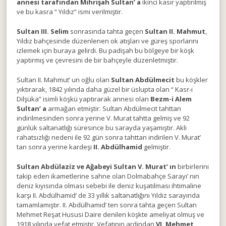
annesi tarafından Mihrişah Sultan’ a
ikinci kasır yaptırılmış
ve bu kasra “ Yıldız” ismi verilmiştir.
Sultan III. Selim
sonrasında tahta geçen
Sultan II. Mahmut
,
Yıldız bahçesinde düzenlenen ok atışları ve güreş sporlarını
izlemek için buraya gelirdi. Bu padişah bu bölgeye bir köşk
yaptırmış ve çevresini de bir bahçeyle düzenletmiştir.
Sultan II. Mahmut’ un oğlu olan
Sultan Abdülmecit
bu köşkler
yıktırarak, 1842 yılında daha güzel bir üslupta olan “ Kasr-ı
Dilşüka” isimli köşkü yaptırarak annesi olan
Bezm-i Alem
Sultan’ a
armağan etmiştir. Sultan Abdülmecit tahttan
indirilmesinden sonra yerine V. Murat tahtta gelmiş ve 92
günlük saltanatlığı süresince bu sarayda yaşamıştır. Akli
rahatsızlığı nedeni ile 92 gün sonra tahttan indirilen V. Murat’
tan sonra yerine kardeşi
II. Abdülhamid
gelmiştir.
Sultan Abdülaziz ve Ağabeyi Sultan V. Murat’ ın
birbirlerini
takip eden ikametlerine sahne olan Dolmabahçe Sarayı’ nın
deniz kıyısında olması sebebi ile deniz kuşatılması ihtimaline
karşı II. Abdülhamid’ de 33 yıllık saltanatlığını Yıldız sarayında
tamamlamıştır. II. Abdülhamid’ ten sonra tahta geçen Sultan
Mehmet Reşat Hususi Daire denilen köşkte ameliyat olmuş ve
1918 yılında vefat etmiştir. Vefatının ardından
VI. Mehmet