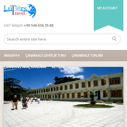
MY ACCOUNT
24/7 İletişim
+90 546 656 35 88
ANASAYFA
ÇANAKKALE ŞEHITLIK TURU
ÇANAKKALE TURLARI
ÇANAKKALE ARAÇ KIRALAMA
İLETIŞIM