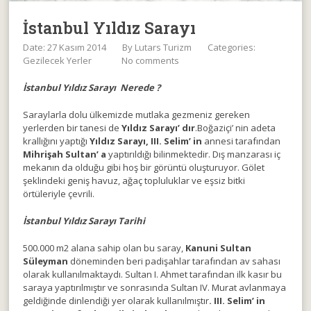
İstanbul Yıldız Sarayı
Date: 27 Kasım 2014
By
Lutars Turizm
Categories:
Gezilecek Yerler
No comments
İstanbul Yıldız Sarayı Nerede ?
Saraylarla dolu ülkemizde mutlaka gezmeniz gereken
yerlerden bir tanesi de
Yıldız Sarayı’ dır
.Boğaziçi’ nin adeta
krallığını yaptığı
Yıldız Sarayı, III. Selim’ in
annesi tarafından
Mihrişah Sultan’ a
yaptırıldığı bilinmektedir. Dış manzarası iç
mekanın da olduğu gibi hoş bir görüntü oluşturuyor. Gölet
şeklindeki geniş havuz, ağaç topluluklar ve eşsiz bitki
örtüleriyle çevrili.
İstanbul Yıldız Sarayı Tarihi
500.000 m2 alana sahip olan bu saray,
Kanuni Sultan
Süleyman
döneminden beri padişahlar tarafından av sahası
olarak kullanılmaktaydı. Sultan I. Ahmet tarafından ilk kasır bu
saraya yaptırılmıştır ve sonrasında Sultan IV. Murat avlanmaya
geldiğinde dinlendiği yer olarak kullanılmıştır
. III. Selim’ in