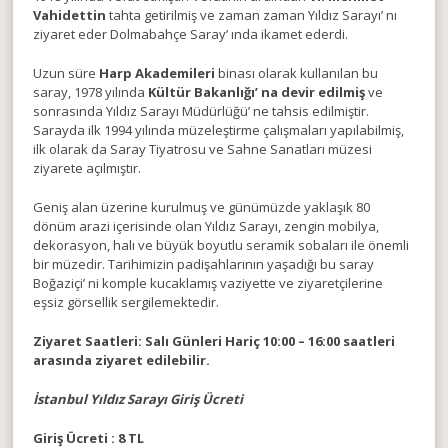
Vahidettin
tahta getirilmiş ve zaman zaman Yıldız Sarayı’ nı
ziyaret eder Dolmabahçe Saray’ ında ikamet ederdi.
Uzun süre
Harp Akademileri
binası olarak kullanılan bu
saray, 1978 yılında
Kültür Bakanlığı’ na devir edilmiş
ve
sonrasında Yıldız Sarayı Müdürlüğü’ ne tahsis edilmiştir.
Sarayda ilk 1994 yılında müzeleştirme çalışmaları yapılabilmiş,
ilk olarak da Saray Tiyatrosu ve Sahne Sanatları müzesi
ziyarete açılmıştır.
Geniş alan üzerine kurulmuş ve günümüzde yaklaşık 80
dönüm arazi içerisinde olan Yıldız Sarayı, zengin mobilya,
dekorasyon, halı ve büyük boyutlu seramik sobaları ile önemli
bir müzedir. Tarihimizin padişahlarının yaşadığı bu saray
Boğaziçi’ ni komple kucaklamış vaziyette ve ziyaretçilerine
eşsiz görsellik sergilemektedir.
Ziyaret Saatleri: Salı Günleri Hariç 10:00 – 16:00 saatleri
arasında ziyaret edilebilir.
İstanbul Yıldız Sarayı Giriş Ücreti
Giriş Ücreti : 8 TL