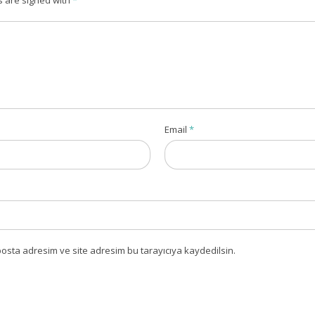
s are signed with
*
Email
*
osta adresim ve site adresim bu tarayıcıya kaydedilsin.