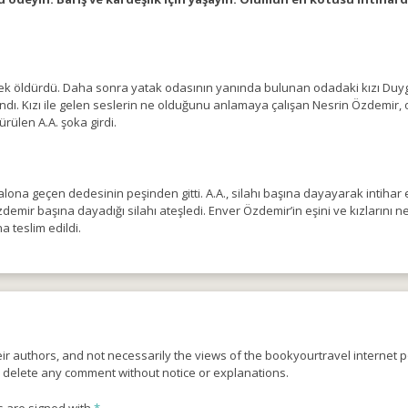
ek öldürdü. Daha sonra yatak odasının yanında bulunan odadaki kızı Duygu
yandı. Kızı ile gelen seslerin ne olduğunu anlamaya çalışan Nesrin Özdemir,
rülen A.A. şoka girdi.
salona geçen dedesinin peşinden gitti. A.A., silahı başına dayayarak intiha
emir başına dayadığı silahı ateşledi. Enver Özdemir’in eşini ve kızlarını 
a teslim edildi.
r authors, and not necessarily the views of the bookyourtravel internet po
o delete any comment without notice or explanations.