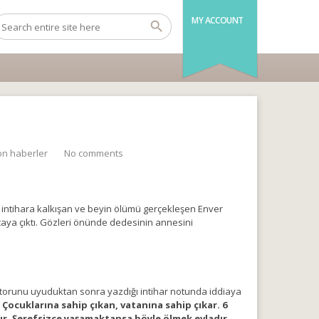
MY ACCOUNT
on haberler
No comments
nra intihara kalkışan ve beyin ölümü gerçekleşen Enver
taya çıktı. Gözleri önünde dedesinin annesini
e torunu uyuduktan sonra yazdığı intihar notunda iddiaya
Çocuklarına sahip çıkan, vatanına sahip çıkar. 6
ır. Şerefsizce yaşamaktansa böyle ölmek evladır.