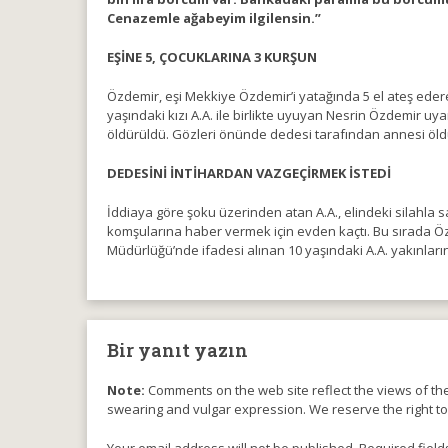
Cenazemle ağabeyim ilgilensin.”
EŞİNE 5, ÇOCUKLARINA 3 KURŞUN
Özdemir, eşi Mekkiye Özdemir’i yatağında 5 el ateş eder
yaşındaki kızı A.A. ile birlikte uyuyan Nesrin Özdemir u
öldürüldü. Gözleri önünde dedesi tarafından annesi öldü
DEDESİNİ İNTİHARDAN VAZGEÇİRMEK İSTEDİ
İddiaya göre şoku üzerinden atan A.A., elindeki silahla 
komşularına haber vermek için evden kaçtı. Bu sırada Özd
Müdürlüğü’nde ifadesi alınan 10 yaşındaki A.A. yakınların
Bir yanıt yazın
Note:
Comments on the web site reflect the views of thei
swearing and vulgar expression. We reserve the right t