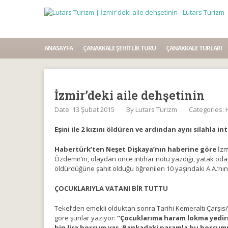
ANASAYFA
ÇANAKKALE ŞEHITLIK TURU
ÇANAKKALE TURLARI
İzmir’deki aile dehşetinin
Date: 13 Şubat 2015
By
Lutars Turizm
Categories:
Eşini ile 2 kızını öldüren ve ardından aynı silahla 
Habertürk’ten Neşet Dişkaya’nın haberine göre
İzm
Özdemir’in, olaydan önce intihar notu yazdığı, yatak od
öldürdüğüne şahit olduğu öğrenilen 10 yaşındaki A.A.’nın
ÇOCUKLARIYLA VATANI BİR TUTTU
Tekel’den emekli olduktan sonra Tarihi Kemeraltı Çarşıs
göre şunlar yazıyor:
“Çocuklarıma haram lokma yedirme
bin lira borcum var. Bankadaki paramla bu borcumu 