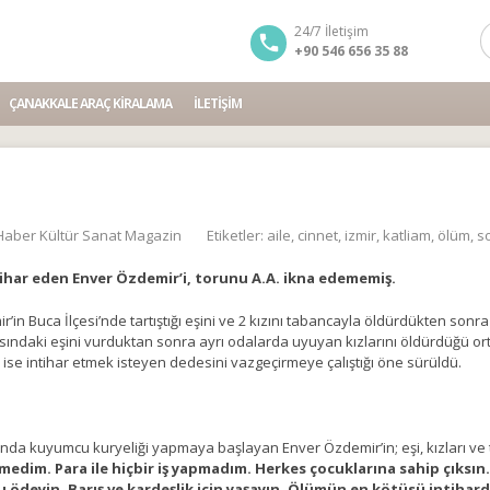
24/7 İletişim
+90 546 656 35 88
ÇANAKKALE ARAÇ KIRALAMA
İLETIŞIM
Haber Kültür Sanat Magazin
Etiketler:
aile
,
cinnet
,
izmir
,
katliam
,
ölüm
,
s
intihar eden Enver Özdemir’i, torunu A.A. ikna edememiş.
ir’in Buca İlçesi’nde tartıştığı eşini ve 2 kızını tabancayla öldürdükten so
asındaki eşini vurduktan sonra ayrı odalarda uyuyan kızlarını öldürdüğü or
 ise intihar etmek isteyen dedesini vazgeçirmeye çalıştığı öne sürüldü.
ı’nda kuyumcu kuryeliği yapmaya başlayan Enver Özdemir’in; eşi, kızları v
dim. Para ile hiçbir iş yapmadım. Herkes çocuklarına sahip çıksın. 
ödeyin. Barış ve kardeşlik için yaşayın. Ölümün en kötüsü intihard