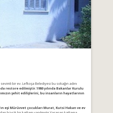
 sevimli bir ev. Lefkoşa Belediyesi bu sokağın adını
ında restore edilmiştir.1980 yılında Bakanlar Kurulu
ımızın şehit edilişlerini, bu insanların hayatlarının
n’ın eşi Mürüvvet çocukları Murat, Kutsi Hakan ve ev
ndan büyük bir katliam yapılmıştır.Yaşanan katliama