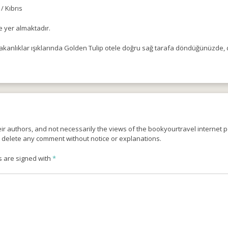
/ Kıbrıs
 yer almaktadır.
kanlıklar ışıklarında Golden Tulip otele doğru sağ tarafa döndüğünüzde,
r authors, and not necessarily the views of the bookyourtravel internet po
o delete any comment without notice or explanations.
s are signed with
*