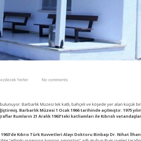
ezilecek Yerler
No comments
bulunuyor. Barbarlık Müzesi tek katlı, bahçeli ve köşede yer alan küçük bir
iştirmiş. Barbarlık Müzesi 1 Ocak 1966 tarihinde açılmıştır. 1975 yıl
aflar Rumların 21 Aralık 1963’teki katliamları ile Kıbrıslı vatandaşlar
k 1963’de Kıbrıs Türk Kuvvetleri Alayı Doktoru Binbaşı Dr. Nihat İlha
rihte “ethniki organosis kyprion agoniston” adlı grubun Rum üyeleri tarafı