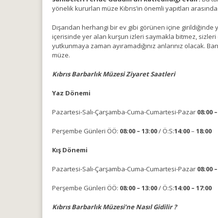
yönelik kururlan müze Kıbrıs’ın önemli yapıtları arasında y
Dışarıdan herhangi bir ev gibi görünen içine girildiğinde
içerisinde yer alan kurşun izleri saymakla bitmez, sizler
yutkunmaya zaman ayıramadığınız anlarınız olacak. Banyo
müze.
Kıbrıs Barbarlık Müzesi Ziyaret Saatleri
Yaz Dönemi
Pazartesi-Salı-Çarşamba-Cuma-Cumartesi-Pazar
08:00 –
Perşembe Günleri ÖÖ:
08:00 – 13:00
/ Ö:S:
14:00
–
18:00
Kış Dönemi
Pazartesi-Salı-Çarşamba-Cuma-Cumartesi-Pazar
08:00 –
Perşembe Günleri ÖÖ:
08:00 – 13:00
/ Ö:S:
14:00 – 17:00
Kıbrıs Barbarlık Müzesi’ne Nasıl Gidilir ?