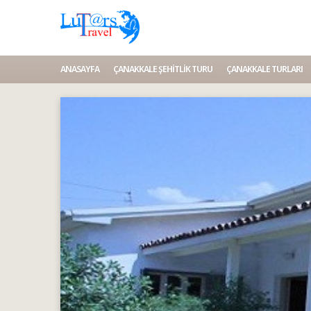
ANASAYFA
ÇANAKKALE ŞEHITLIK TURU
ÇANAKKALE TURLARI