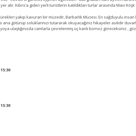
er alır. Kıbrıs’a giden yerli turistlerin katıldıkları turlar arasında Mavi Köş
 yürekleri yakıp kavuran bir müzedir, Barbarlık Müzesi. En sağduyulu insan 
i o ana götürüp soluklarınızı tutararak okuyacağınız hikayeler asılıdır duva
ya ulaştığınızda camlarla çevrelenmiş üç kanlı bornoz göreceksiniz , göz
 15:30
 15:30