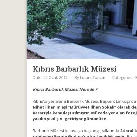
Kıbrıs Barbarlık Müzesi
Date: 22 Ocak 2015
By
Lutars Turizm
Categories:
G
Kıbrıs Barbarlık Müzesi Nerede ?
Kıbrıs’ta yer alana Barbarlık Müzesi, Başkent Lefkoşa’da 
Nihat İlhan’ın eşi “Mürüvvet İlhan Sokak” olarak değ
Kararı’yla kamulaştırılmıştır. Müzede yer alan fotoğr
yakılıp yıkılışını getiriyor günümüze..
Barbarlık Müzesi iç savaşın başlangıç yıllarında
24 aralı
sahibeleri Feride Gudum’un katledildiği evdir.
Bu ta