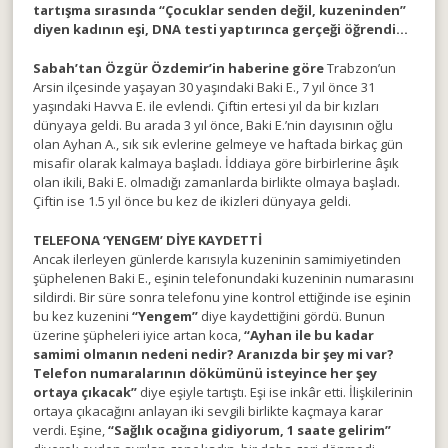
tartışma sırasında “Çocuklar senden değil, kuzeninden”
diyen kadının eşi, DNA testi yaptırınca gerçeği öğrendi…
Sabah’tan Özgür Özdemir’in haberine göre
Trabzon’un
Arsin ilçesinde yaşayan 30 yaşındaki Baki E., 7 yıl önce 31
yaşındaki Havva E. ile evlendi. Çiftin ertesi yıl da bir kızları
dünyaya geldi. Bu arada 3 yıl önce, Baki E.’nin dayısının oğlu
olan Ayhan A., sık sık evlerine gelmeye ve haftada birkaç gün
misafir olarak kalmaya başladı. İddiaya göre birbirlerine âşık
olan ikili, Baki E. olmadığı zamanlarda birlikte olmaya başladı.
Çiftin ise 1.5 yıl önce bu kez de ikizleri dünyaya geldi.
TELEFONA ‘YENGEM’ DİYE KAYDETTİ
Ancak ilerleyen günlerde karısıyla kuzeninin samimiyetinden
şüphelenen Baki E., eşinin telefonundaki kuzeninin numarasını
sildirdi. Bir süre sonra telefonu yine kontrol ettiğinde ise eşinin
bu kez kuzenini
“Yengem”
diye kaydettiğini gördü. Bunun
üzerine şüpheleri iyice artan koca,
“Ayhan ile bu kadar
samimi olmanın nedeni nedir? Aranızda bir şey mi var?
Telefon numaralarının dökümünü isteyince her şey
ortaya çıkacak”
diye eşiyle tartıştı. Eşi ise inkâr etti. İlişkilerinin
ortaya çıkacağını anlayan iki sevgili birlikte kaçmaya karar
verdi. Eşine,
“Sağlık ocağına gidiyorum, 1 saate gelirim”