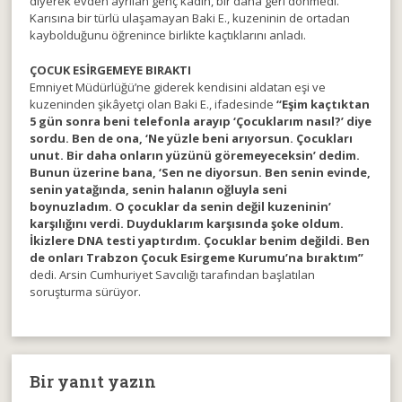
diyerek evden ayrılan genç kadın, bir daha geri dönmedi.
Karısına bir türlü ulaşamayan Baki E., kuzeninin de ortadan
kaybolduğunu öğrenince birlikte kaçtıklarını anladı.
ÇOCUK ESİRGEMEYE BIRAKTI
Emniyet Müdürlüğü’ne giderek kendisini aldatan eşi ve
kuzeninden şikâyetçi olan Baki E., ifadesinde
“Eşim kaçtıktan
5 gün sonra beni telefonla arayıp ‘Çocuklarım nasıl?’ diye
sordu. Ben de ona, ‘Ne yüzle beni arıyorsun. Çocukları
unut. Bir daha onların yüzünü göremeyeceksin’ dedim.
Bunun üzerine bana, ‘Sen ne diyorsun. Ben senin evinde,
senin yatağında, senin halanın oğluyla seni
boynuzladım. O çocuklar da senin değil kuzeninin’
karşılığını verdi. Duyduklarım karşısında şoke oldum.
İkizlere DNA testi yaptırdım. Çocuklar benim değildi. Ben
de onları Trabzon Çocuk Esirgeme Kurumu’na bıraktım”
dedi. Arsin Cumhuriyet Savcılığı tarafından başlatılan
soruşturma sürüyor.
Bir yanıt yazın