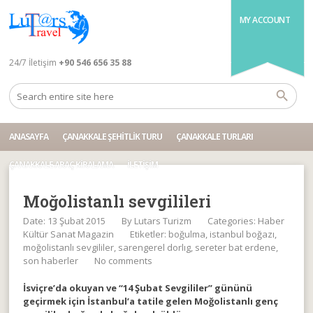
MY ACCOUNT
24/7 İletişim
+90 546 656 35 88
ANASAYFA
ÇANAKKALE ŞEHITLIK TURU
ÇANAKKALE TURLARI
ÇANAKKALE ARAÇ KIRALAMA
İLETIŞIM
Moğolistanlı sevgilileri
Date: 13 Şubat 2015
By
Lutars Turizm
Categories:
Haber
Kültür Sanat Magazin
Etiketler:
boğulma
,
istanbul boğazı
,
moğolistanlı sevgililer
,
sarengerel dorlıg
,
sereter bat erdene
,
son haberler
No comments
İsviçre’da okuyan ve “14 Şubat Sevgililer” gününü
geçirmek için İstanbul’a tatile gelen Moğolistanlı genç