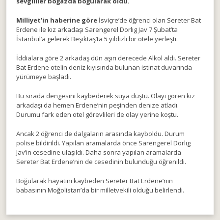
sevgililer boğazda boğularak öldü.
Milliyet’in haberine göre
İsviçre’de öğrenci olan Sereter Bat
Erdene ile kız arkadaşı Sarengerel Dorlıg Jav 7 Şubat’ta
İstanbul’a gelerek Beşiktaş’ta 5 yıldızlı bir otele yerleşti.
İddialara göre 2 arkadaş dün aşırı derecede Alkol aldı. Sereter
Bat Erdene otelin deniz kıyısında bulunan istinat duvarında
yürümeye başladı.
Bu sırada dengesini kaybederek suya düştü. Olayı gören kız
arkadaşı da hemen Erdene’nin peşinden denize atladı.
Durumu fark eden otel görevlileri de olay yerine koştu.
Ancak 2 öğrenci de dalgaların arasında kayboldu. Durum
polise bildirildi. Yapılan aramalarda önce Sarengerel Dorlıg
Jav’in cesedine ulaşıldı. Daha sonra yapılan aramalarda
Sereter Bat Erdene’nin de cesedinin bulunduğu öğrenildi.
Boğularak hayatını kaybeden Sereter Bat Erdene’nin
babasının Moğolistan’da bir milletvekili olduğu belirlendi.