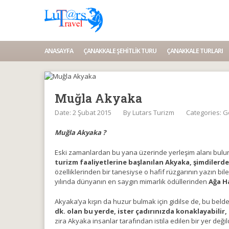
ANASAYFA
ÇANAKKALE ŞEHITLIK TURU
ÇANAKKALE TURLARI
Muğla Akyaka
Date: 2 Şubat 2015
By
Lutars Turizm
Categories:
G
Muğla Akyaka ?
Eski zamanlardan bu yana üzerinde yerleşim alanı bulunan
turizm faaliyetlerine başlanılan Akyaka, şimdilerd
özelliklerinden bir tanesiyse o hafif rüzgarının yazın bil
yılında dünyanın en saygın mimarlık ödüllerinden
Ağa H
Akyaka’ya kışın da huzur bulmak için gidilse de, bu beld
dk. olan bu yerde, ister çadırınızda konaklayabilir, i
zira Akyaka insanlar tarafından istila edilen bir yer değild