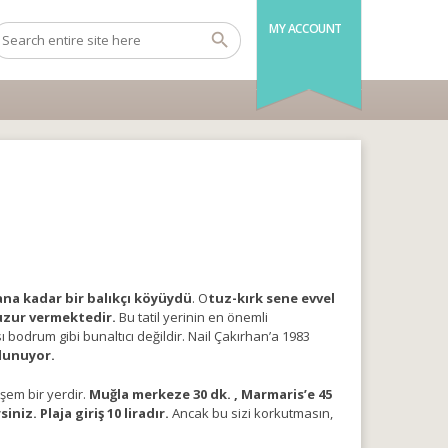
MY ACCOUNT
na kadar bir balıkçı köyüydü
. O
tuz-kırk sene evvel
huzur vermektedir.
Bu tatil yerinin en önemli
ı bodrum gibi bunaltıcı değildir. Nail Çakırhan’a 1983
lunuyor.
şem bir yerdir.
Muğla merkeze 30 dk. , Marmaris’e 45
iz. Plaja giriş 10 liradır.
Ancak bu sizi korkutmasın,