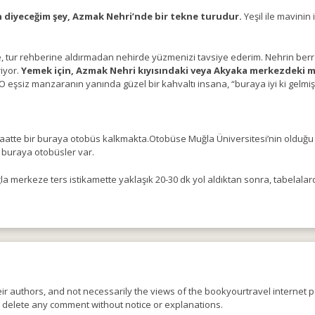
 diyeceğim şey, Azmak Nehri’nde bir tekne turudur.
Yeşil ile mavinin
e, tur rehberine aldırmadan nehirde yüzmenizi tavsiye ederim. Nehrin ber
riyor.
Yemek için, Azmak Nehri kıyısındaki veya Akyaka merkezdeki me
O eşsiz manzaranın yanında güzel bir kahvaltı insana, “buraya iyi ki gelmiş
aatte bir buraya otobüs kalkmakta.Otobüse Muğla Üniversitesi’nin olduğu
 buraya otobüsler var.
la merkeze ters istikamette yaklaşık 20-30 dk yol aldıktan sonra, tabel
r authors, and not necessarily the views of the bookyourtravel internet po
o delete any comment without notice or explanations.