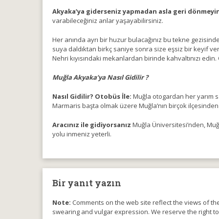
Akyaka’ya giderseniz yapmadan asla geri dönmeyin
varabileceğiniz anlar yaşayabilirsiniz.
Her anında ayrı bir huzur bulacağınız bu tekne gezisind
suya daldıktan birkç saniye sonra size eşsiz bir keyif ve
Nehri kıyısındaki mekanlardan birinde kahvaltınızı edin. 
Muğla Akyaka’ya Nasıl Gidilir ?
Nasıl Gidilir? Otobüs İle:
Muğla otogardan her yarım s
Marmaris başta olmak üzere Muğla’nın birçok ilçesinden
Aracınız ile gidiyorsanız
Muğla Üniversitesi’nden, Muğ
yolu inmeniz yeterli.
Bir yanıt yazın
Note:
Comments on the web site reflect the views of thei
swearing and vulgar expression. We reserve the right t