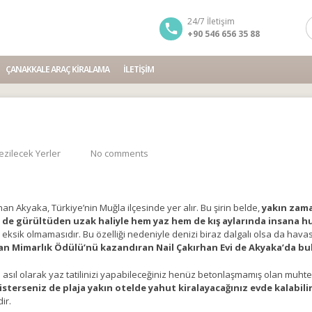
24/7 İletişim
+90 546 656 35 88
ÇANAKKALE ARAÇ KIRALAMA
İLETIŞIM
ezilecek Yerler
No comments
 Akyaka, Türkiye’nin Muğla ilçesinde yer alır. Bu şirin belde,
yakın zama
e de gürültüden uzak haliyle hem yaz hem de kış aylarında insana 
e eksik olmamasıdır. Bu özelliği nedeniyle denizi biraz dalgalı olsa da havas
an Mimarlık Ödülü’nü kazandıran Nail Çakırhan Evi de Akyaka’da bu
e asıl olarak yaz tatilinizi yapabileceğiniz henüz betonlaşmamış olan muhte
sterseniz de plaja yakın otelde yahut kiralayacağınız evde kalabilirsin
ir.