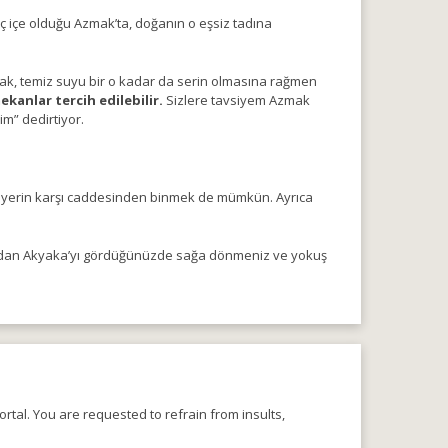
 iç içe olduğu Azmak’ta, doğanın o eşsiz tadına
rak, temiz suyu bir o kadar da serin olmasına rağmen
kanlar tercih edilebilir.
Sizlere tavsiyem Azmak
im” dedirtiyor.
 yerin karşı caddesinden binmek de mümkün. Ayrıca
alardan Akyaka’yı gördüğünüzde sağa dönmeniz ve yokuş
rtal. You are requested to refrain from insults,