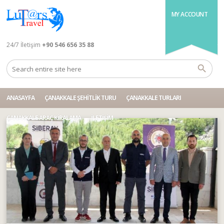
MY ACCOUNT
24/7 İletişim
+90 546 656 35 88
ANASAYFA
ÇANAKKALE ŞEHITLIK TURU
ÇANAKKALE TURLARI
ÇANAKKALE ARAÇ KIRALAMA
İLETIŞIM