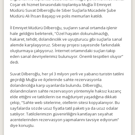
Coşar ek hizmet binasındaki toplantıya Muğla İl Emniyet
Müdürü Suvat Dilberoğlu ile Siber Suçlarla Mücadele Şube
Müdürü Ali İhsan Başaşçı ve polis memurları katıldı.
İl Emniyet Müdürü Dilberoğu, suçların sanal ortamda işlenir
hale geldiğini belirterek, “Özel hayatın dokunulmazlığı,
hakaret, tehdit, dolandırıcılık ve uyuşturucu gibi suçlarla sanal
alemde karşılaşıyoruz. Siberay projesi sayesinde farkındalık
oluşturmaya çalışıyoruz. İnternet ortamındaki suçları takip
eden sanal devriyelerimiz bulunuyor. Önemli tespitleri oluyor”
dedi.
Suvat Dilberoğlu, her yıl 3 milyon yerli ve yabancı turistin tatilini
geçirdiği Muğla ve ilçelerinde sahte rezervasyonla
dolandırıcılığa karşı uyarılarda bulundu. Dilberoğlu,
dolandırıcıların sahte rezervasyon yöntemiyle haksız kazanç
elde ettiğini ve tatilcilerin ise mağduriyet yaşadığına dikkati
çekip, “Sahte web sitelerine, otellerin sitesi kopyalanıyor. Bu
sayfalarda sözde ucuz fiyatla tatil paketi ya da ucuz odalar
satılıyor. Tatilcilerimizin güvenirliliğini kanıtlayan seyahat
acentelerinden rezervasyon yapmalarını tavsiye ediyorum”
diye konuştu.