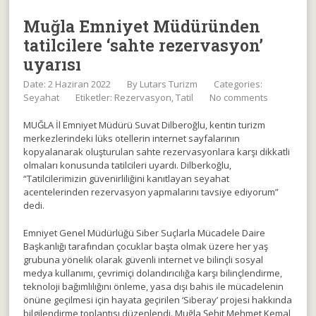
Muğla Emniyet Müdüründen
tatilcilere ‘sahte rezervasyon’
uyarısı
Date: 2 Haziran 2022
By
Lutars Turizm
Categories:
Seyahat
Etiketler:
Rezervasyon
,
Tatil
No comments
MUĞLA İl Emniyet Müdürü Suvat Dilberoğlu, kentin turizm
merkezlerindeki lüks otellerin internet sayfalarının
kopyalanarak oluşturulan sahte rezervasyonlara karşı dikkatli
olmaları konusunda tatilcileri uyardı. Dilberkoğlu,
“Tatilcilerimizin güvenirliliğini kanıtlayan seyahat
acentelerinden rezervasyon yapmalarını tavsiye ediyorum”
dedi.
Emniyet Genel Müdürlüğü Siber Suçlarla Mücadele Daire
Başkanlığı tarafından çocuklar başta olmak üzere her yaş
grubuna yönelik olarak güvenli internet ve bilinçli sosyal
medya kullanımı, çevrimiçi dolandırıcılığa karşı bilinçlendirme,
teknoloji bağımlılığını önleme, yasa dışı bahis ile mücadelenin
önüne geçilmesi için hayata geçirilen ‘Siberay’ projesi hakkında
bilgilendirme toplantısı düzenlendi. Muğla Şehit Mehmet Kemal