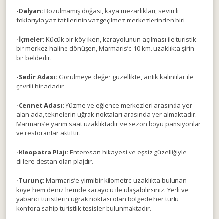
-Dalyan:
Bozulmamış doğası, kaya mezarlıkları, sevimli
foklarıyla yaz tatillerinin vazgeçilmez merkezlerinden biri.
-İçmeler:
Küçük bir köy iken, karayolunun açılması ile turistik
bir merkez haline dönüşen, Marmaris’e 10 km. uzaklıkta şirin
bir beldedir.
-Sedir Adası:
Görülmeye değer güzellikte, antik kalıntılar ile
çevrili bir adadır.
-Cennet Adası:
Yüzme ve eğlence merkezleri arasında yer
alan ada, teknelerin uğrak noktaları arasında yer almaktadır.
Marmaris’e yarım saat uzaklıktadır ve sezon boyu pansiyonlar
ve restoranlar aktiftir.
-Kleopatra Plajı:
Enteresan hikayesi ve eşsiz güzelliğiyle
dillere destan olan plajdır.
-Turunç:
Marmaris’e yirmibir kilometre uzaklıkta bulunan
köye hem deniz hemde karayolu ile ulaşabilirsiniz. Yerli ve
yabancı turistlerin uğrak noktası olan bölgede her türlü
konfora sahip turistlik tesisler bulunmaktadır.