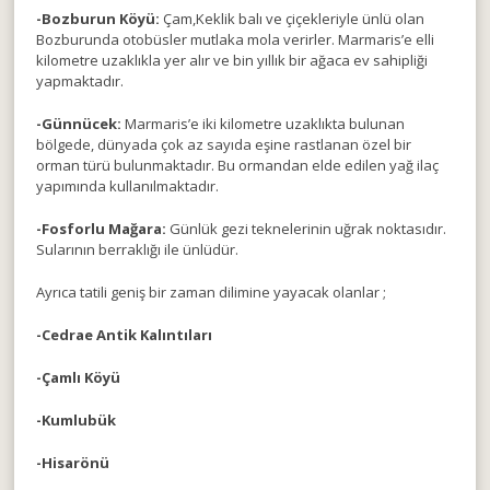
-Bozburun Köyü:
Çam,Keklik balı ve çiçekleriyle ünlü olan
Bozburunda otobüsler mutlaka mola verirler. Marmaris’e elli
kilometre uzaklıkla yer alır ve bin yıllık bir ağaca ev sahipliği
yapmaktadır.
-Günnücek:
Marmaris’e iki kilometre uzaklıkta bulunan
bölgede, dünyada çok az sayıda eşine rastlanan özel bir
orman türü bulunmaktadır. Bu ormandan elde edilen yağ ilaç
yapımında kullanılmaktadır.
-Fosforlu Mağara:
Günlük gezi teknelerinin uğrak noktasıdır.
Sularının berraklığı ile ünlüdür.
Ayrıca tatili geniş bir zaman dilimine yayacak olanlar ;
-Cedrae Antik Kalıntıları
-Çamlı Köyü
-Kumlubük
-Hisarönü