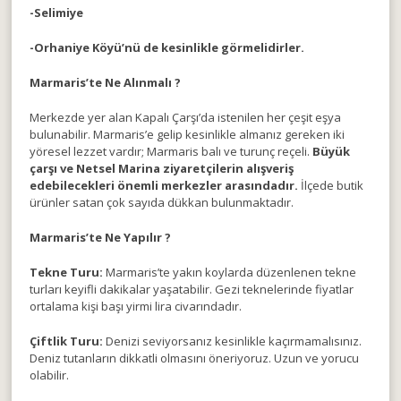
-Selimiye
-Orhaniye Köyü’nü de kesinlikle görmelidirler.
Marmaris’te Ne Alınmalı ?
Merkezde yer alan Kapalı Çarşı’da istenilen her çeşit eşya
bulunabilir. Marmaris’e gelip kesinlikle almanız gereken iki
yöresel lezzet vardır; Marmaris balı ve turunç reçeli.
Büyük
çarşı ve Netsel Marina ziyaretçilerin alışveriş
edebilecekleri önemli merkezler arasındadır.
İlçede butik
ürünler satan çok sayıda dükkan bulunmaktadır.
Marmaris’te Ne Yapılır ?
Tekne Turu:
Marmaris’te yakın koylarda düzenlenen tekne
turları keyifli dakikalar yaşatabilir. Gezi teknelerinde fiyatlar
ortalama kişi başı yirmi lira civarındadır.
Çiftlik Turu:
Denizi seviyorsanız kesinlikle kaçırmamalısınız.
Deniz tutanların dikkatli olmasını öneriyoruz. Uzun ve yorucu
olabilir.