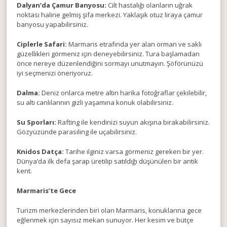
Dalyan’da Çamur Banyosu:
Cilt hastalığı olanların uğrak
noktası haline gelmiş şifa merkezi. Yaklaşık otuz liraya çamur
banyosu yapabilirsiniz.
Ciplerle Safari:
Marmaris etrafında yer alan orman ve saklı
güzellikleri görmeniz için deneyebilirsiniz. Tura başlamadan
önce nereye düzenlendiğini sormayı unutmayın. Şöförünüzü
iyi seçmenizi öneriyoruz.
Dalma:
Deniz onlarca metre altın harika fotoğraflar çekilebilir,
su altı canlılarının gizli yaşamına konuk olabilirsiniz.
Su Sporları:
Rafting ile kendinizi suyun akışına bırakabilirsiniz.
Gözyüzünde parasiling ile uçabilirsiniz.
Knidos Datça:
Tarihe ilginiz varsa görmeniz gereken bir yer.
Dünya’da ilk defa şarap üretilip satıldığı düşünülen bir antik
kent.
Marmaris’te Gece
Turizm merkezlerinden biri olan Marmaris, konuklarına gece
eğlenmek için sayısız mekan sunuyor. Her kesim ve bütçe