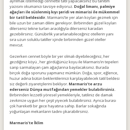
ayrılmak istemediği cennette tatil yapacaksınız bu tanıtım
yazısını okumanızı tavsiye ediyoruz.
Doğal limanı, palmiye
ağaçları ile süslenmiş kıyı şeridi ve mimarisi ile mükemmel
bir tatil beldesidir.
Marmaris’te yer alan koyları gezmek için
bile uzun bir zaman dilimi gerekiyor. Birbirinden güzel koyları
dilerseniz tekne turları aracılığıyla dilerseniz karadan
gezebilirsiniz. Günübirlik yararlanabileceğiniz otellerin yanı
sıra uzun soluklu tatiller içinde birbirinden güzel oteller
mevcut.
Gezerken cennet böyle bir yer olmalı diyebileceğiniz, her
gezdiğiniz köyü , her gördüğünüz koyu ile Marmaris’in tepeleri
sarıp sarmalayan çam ağaçlarına bayılacaksınız. Burada
birçok doğa sporunu yapmanız mümkün. Doğa, spor, eğlence,
huzur adına bütün beklentilerinizi karşılayabilecek tatil beldesi
siz değerli ziyaretçilerini bekliyor.
Marmaris’te arzu
ederseniz Dünya mutfağından yemekler bulabilirsiniz.
Birbirinden lezzetli yöresel yemekleriyle, tatiliniz de damak
zevkinize uygun her çeşit yiyecek bulabilirsiniz. Ayrıca burası
çok hareketli bir gece hayatına sahip. Barlar sokağında
yoğunlaşan mekanların tadını çıkarabilirsiniz.
Marmaris’te İklim