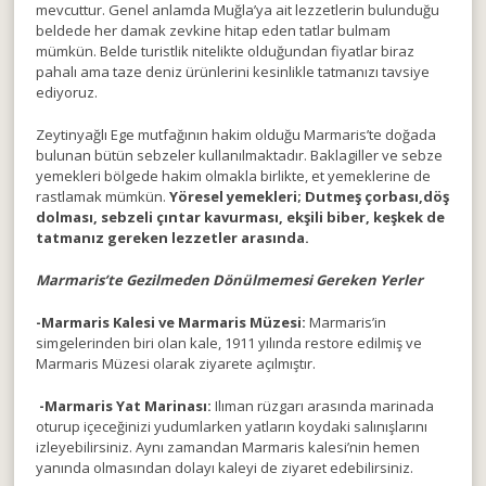
mevcuttur. Genel anlamda Muğla’ya ait lezzetlerin bulunduğu
beldede her damak zevkine hitap eden tatlar bulmam
mümkün. Belde turistlik nitelikte olduğundan fiyatlar biraz
pahalı ama taze deniz ürünlerini kesinlikle tatmanızı tavsiye
ediyoruz.
Zeytinyağlı Ege mutfağının hakim olduğu Marmaris’te doğada
bulunan bütün sebzeler kullanılmaktadır. Baklagiller ve sebze
yemekleri bölgede hakim olmakla birlikte, et yemeklerine de
rastlamak mümkün.
Yöresel yemekleri; Dutmeş çorbası,döş
dolması, sebzeli çıntar kavurması, ekşili biber, keşkek de
tatmanız gereken lezzetler arasında.
Marmaris’te Gezilmeden Dönülmemesi Gereken Yerler
-Marmaris Kalesi ve Marmaris Müzesi:
Marmaris’in
simgelerinden biri olan kale, 1911 yılında restore edilmiş ve
Marmaris Müzesi olarak ziyarete açılmıştır.
-Marmaris Yat Marinası:
Ilıman rüzgarı arasında marinada
oturup içeceğinizi yudumlarken yatların koydaki salınışlarını
izleyebilirsiniz. Aynı zamandan Marmaris kalesi’nin hemen
yanında olmasından dolayı kaleyi de ziyaret edebilirsiniz.