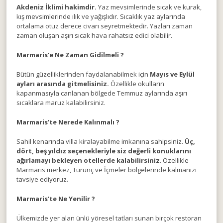
Akdeniz İklimi hakimdir.
Yaz mevsimlerinde sıcak ve kurak,
kış mevsimlerinde ılık ve yağışlıdır. Sıcaklık yaz aylarında
ortalama otuz derece civarı seyretmektedir. Yazları zaman
zaman oluşan aşırı sıcak hava rahatsız edici olabilir.
Marmaris’e Ne Zaman Gidilmeli ?
Bütün güzelliklerinden faydalanabilmek için
Mayıs ve Eylül
ayları arasında gitmelisiniz.
Özellikle okulların
kapanmasıyla canlanan bölgede Temmuz aylarında aşırı
sıcaklara maruz kalabilirsiniz.
Marmaris’te Nerede Kalınmalı ?
Sahil kenarında villa kiralayabilme imkanına sahipsiniz.
Üç,
dört, beş yıldız seçenekleriyle siz değerli konuklarını
ağırlamayı bekleyen otellerde kalabilirsiniz
. Özellikle
Marmaris merkez, Turunç ve İçmeler bölgelerinde kalmanızı
tavsiye ediyoruz.
Marmaris’te Ne Yenilir ?
Ülkemizde yer alan ünlü yöresel tatları sunan birçok restoran