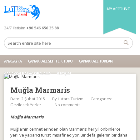
MY ACCOUNT
24/7 İletişim
+90 546 656 35 88
ANASAYFA
ÇANAKKALE ŞEHITLIK TURU
ÇANAKKALE TURLARI
ÇANAKKALE ARAÇ KIRALAMA
İLETIŞIM
Muğla Marmaris
Date: 2 Şubat 2015
By
Lutars Turizm
Categories:
Gezilecek Yerler
No comments
Muğla Marmaris
Muğla’nın cennetlerinden olan Marmaris her yıl onbinlerce
yerli ve yabancı turisti misafir ediyor. Bir defa gelenin bir daha