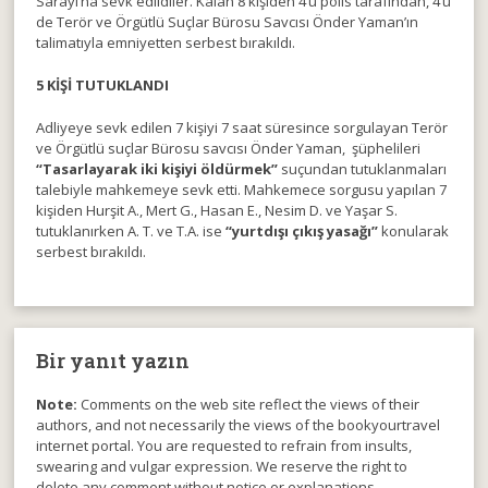
Sarayı’na sevk edildiler. Kalan 8 kişiden 4’ü polis tarafından, 4’ü
de Terör ve Örgütlü Suçlar Bürosu Savcısı Önder Yaman’ın
talimatıyla emniyetten serbest bırakıldı.
5 KİŞİ TUTUKLANDI
Adliyeye sevk edilen 7 kişiyi 7 saat süresince sorgulayan Terör
ve Örgütlü suçlar Bürosu savcısı Önder Yaman, şüphelileri
“Tasarlayarak iki kişiyi öldürmek”
suçundan tutuklanmaları
talebiyle mahkemeye sevk etti. Mahkemece sorgusu yapılan 7
kişiden Hurşit A., Mert G., Hasan E., Nesim D. ve Yaşar S.
tutuklanırken A. T. ve T.A. ise
“yurtdışı çıkış yasağı”
konularak
serbest bırakıldı.
Bir yanıt yazın
Note:
Comments on the web site reflect the views of their
authors, and not necessarily the views of the bookyourtravel
internet portal. You are requested to refrain from insults,
swearing and vulgar expression. We reserve the right to
delete any comment without notice or explanations.