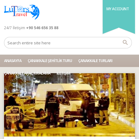
MY ACCOUNT
24/7 İletişim
+90 546 656 35 88
ANASAYFA
ÇANAKKALE ŞEHITLIK TURU
ÇANAKKALE TURLARI
ÇANAKKALE ARAÇ KIRALAMA
İLETIŞIM