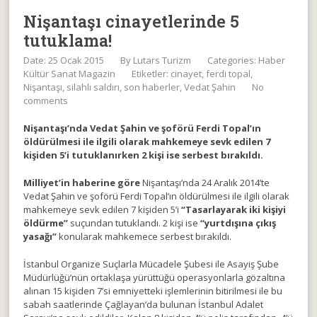
Nişantaşı cinayetlerinde 5
tutuklama!
Date: 25 Ocak 2015
By
Lutars Turizm
Categories:
Haber
Kültür Sanat Magazin
Etiketler:
cinayet
,
ferdi topal
,
Nişantaşı
,
silahlı saldırı
,
son haberler
,
Vedat Şahin
No
comments
Nişantaşı’nda Vedat Şahin ve şoförü Ferdi Topal’ın
öldürülmesi ile ilgili olarak mahkemeye sevk edilen 7
kişiden 5’i tutuklanırken 2 kişi ise serbest bırakıldı.
Milliyet’in haberine göre
Nişantaşı’nda 24 Aralık 2014’te
Vedat Şahin ve şoförü Ferdi Topal’ın öldürülmesi ile ilgili olarak
mahkemeye sevk edilen 7 kişiden 5’i
“Tasarlayarak iki kişiyi
öldürme”
suçundan tutuklandı. 2 kişi ise
“yurtdışına çıkış
yasağı”
konularak mahkemece serbest bırakıldı.
İstanbul Organize Suçlarla Mücadele Şubesi ile Asayiş Şube
Müdürlüğü’nün ortaklaşa yürüttüğü operasyonlarla gözaltına
alınan 15 kişiden 7’si emniyetteki işlemlerinin bitirilmesi ile bu
sabah saatlerinde Çağlayan’da bulunan İstanbul Adalet