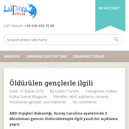
MY ACCOUNT
24/7 İletişim
+90 546 656 35 88
ANASAYFA
ÇANAKKALE ŞEHITLIK TURU
ÇANAKKALE TURLARI
ÇANAKKALE ARAÇ KIRALAMA
İLETIŞIM
Öldürülen gençlerle ilgili
Date: 13 Şubat 2015
By
Lutars Turizm
Categories:
Haber
Kültür Sanat Magazin
Etiketler:
abd
,
açıklama
,
cinayet
,
müslüman gençler
,
son haberler
No comments
ABD Dışişleri Bakanlığı, Kuzey Carolina eyaletinde 3
Müslüman gencin öldürülmesiyle ilgili yazılı bir açıklama
yaptı.