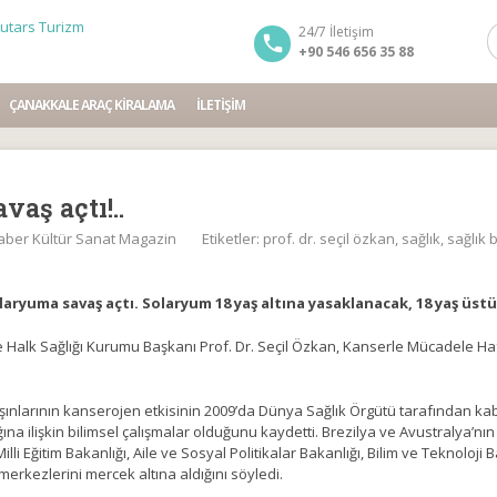
24/7 İletişim
+90 546 656 35 88
ÇANAKKALE ARAÇ KIRALAMA
İLETIŞIM
aş açtı!..
aber Kültür Sanat Magazin
Etiketler:
prof. dr. seçil özkan
,
sağlık
,
sağlık 
laryuma savaş açtı. Solaryum 18 yaş altına yasaklanacak, 18 yaş üs
e Halk Sağlığı Kurumu Başkanı Prof. Dr. Seçil Özkan, Kanserle Mücadele Ha
ışınlarının kanserojen etkisinin 2009’da Dünya Sağlık Örgütü tarafından kab
na ilişkin bilimsel çalışmalar olduğunu kaydetti. Brezilya ve Avustralya’n
lli Eğitim Bakanlığı, Aile ve Sosyal Politikalar Bakanlığı, Bilim ve Teknoloji B
rkezlerini mercek altına aldığını söyledi.