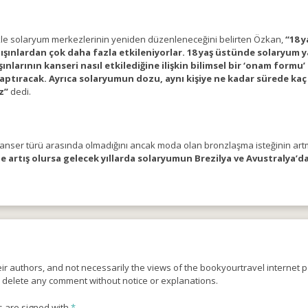
le solaryum merkezlerinin yeniden düzenleneceğini belirten Özkan,
“18 
şınlardan çok daha fazla etkileniyorlar. 18 yaş üstünde solaryum ya
ışınlarının kanseri nasıl etkilediğine ilişkin bilimsel bir ‘onam formu
 yaptıracak. Ayrıca solaryumun dozu, aynı kişiye ne kadar sürede ka
iz”
dedi.
0 kanser türü arasında olmadığını ancak moda olan bronzlaşma isteğinin art
de artış olursa gelecek yıllarda solaryumun Brezilya ve Avustralya
r authors, and not necessarily the views of the bookyourtravel internet po
o delete any comment without notice or explanations.
s are signed with
*