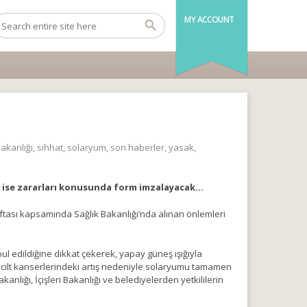
MY ACCOUNT
bakanlığı
,
sihhat
,
solaryum
,
son haberler
,
yasak
,
tü ise zararları konusunda form imzalayacak…
ftası kapsamında Sağlık Bakanlığı’nda alınan önlemleri
ul edildiğine dikkat çekerek, yapay güneş ışığıyla
ın cilt kanserlerindeki artış nedeniyle solaryumu tamamen
akanlığı, İçişleri Bakanlığı ve belediyelerden yetkililerin