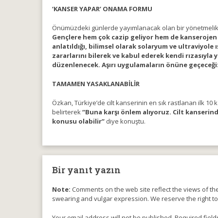
‘KANSER YAPAR’ ONAMA FORMU
Önümüzdeki günlerde yayımlanacak olan bir yönetmelik
Gençlere hem çok cazip geliyor hem de kanserojen ı
anlatıldığı, bilimsel olarak solaryum ve ultraviyole 
zararlarını bilerek ve kabul ederek kendi rızasıyla
düzenlenecek. Aşırı uygulamaların önüne geçeceğ
TAMAMEN YASAKLANABİLİR
Özkan, Türkiye’de cilt kanserinin en sık rastlanan ilk 1
belirterek
“Buna karşı önlem alıyoruz. Cilt kanserin
konusu olabilir”
diye konuştu.
Bir yanıt yazın
Note:
Comments on the web site reflect the views of thei
swearing and vulgar expression. We reserve the right t
Your email address will not be published. Required field