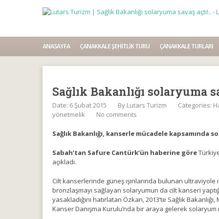
ANASAYFA
ÇANAKKALE ŞEHITLIK TURU
ÇANAKKALE TURLARI
Sağlık Bakanlığı solaryuma sav
Date: 6 Şubat 2015
By
Lutars Turizm
Categories:
H
yönetmelik
No comments
Sağlık Bakanlığı, kanserle mücadele kapsamında so
Sabah’tan Safure Cantürk’ün haberine göre
Türkiy
açıkladı.
Cilt kanserlerinde güneş ışınlarında bulunan ultraviyole 
bronzlaşmayı sağlayan solaryumun da cilt kanseri yaptığı
yasakladığını hatırlatan Özkan, 2013’te Sağlık Bakanlığı, Mi
Kanser Danışma Kurulu’nda bir araya gelerek solaryum me