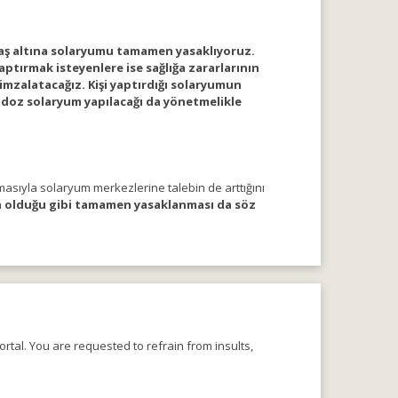
yaş altına solaryumu tamamen yasaklıyoruz.
ptırmak isteyenlere ise sağlığa zararlarının
’ imzalatacağız. Kişi yaptırdığı solaryumun
ç doz solaryum yapılacağı da yönetmelikle
masıyla solaryum merkezlerine talebin de arttığını
’da olduğu gibi tamamen yasaklanması da söz
rtal. You are requested to refrain from insults,