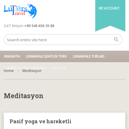
MY ACCOUNT
24/7 İletişim
+90 546 656 35 88
ANASAYFA
ÇANAKKALE ŞEHITLIK TURU
ÇANAKKALE TURLARI
ÇANAKKALE ARAÇ KIRALAMA
İLETIŞIM
Home
Meditasyon
Meditasyon
Pasif yoga ve hareketli