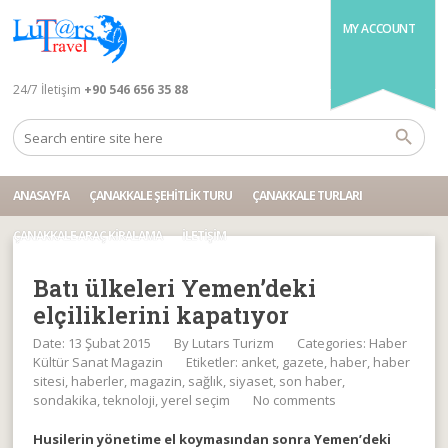
MY ACCOUNT
24/7 İletişim
+90 546 656 35 88
ANASAYFA
ÇANAKKALE ŞEHITLIK TURU
ÇANAKKALE TURLARI
ÇANAKKALE ARAÇ KIRALAMA
İLETIŞIM
Batı ülkeleri Yemen’deki
elçiliklerini kapatıyor
Date: 13 Şubat 2015
By
Lutars Turizm
Categories:
Haber
Kültür Sanat Magazin
Etiketler:
anket
,
gazete
,
haber
,
haber
sitesi
,
haberler
,
magazin
,
sağlık
,
siyaset
,
son haber
,
sondakika
,
teknoloji
,
yerel seçim
No comments
Husilerin yönetime el koymasından sonra Yemen’deki