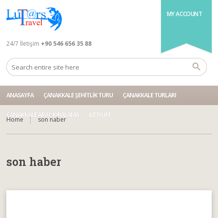
MY ACCOUNT
24/7 İletişim
+90 546 656 35 88
ANASAYFA
ÇANAKKALE ŞEHITLIK TURU
ÇANAKKALE TURLARI
ÇANAKKALE ARAÇ KIRALAMA
İLETIŞIM
Home
son haber
son haber