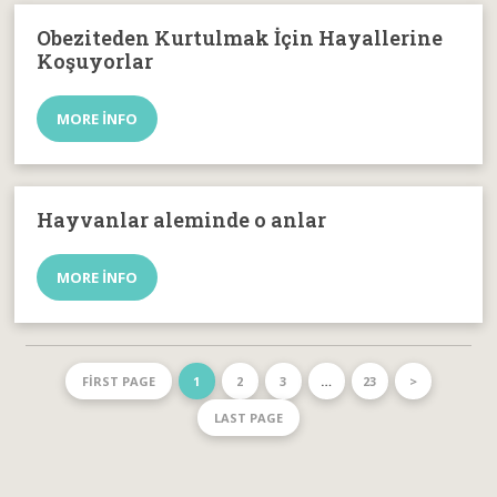
Obeziteden Kurtulmak İçin Hayallerine
Koşuyorlar
MORE INFO
Hayvanlar aleminde o anlar
MORE INFO
FIRST PAGE
1
2
3
…
23
>
LAST PAGE