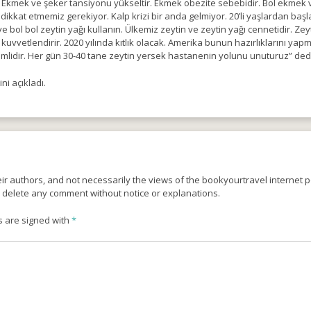
Ekmek ve şeker tansiyonu yükseltir. Ekmek obezite sebebidir. Bol ekmek ve şe
kkat etmemiz gerekiyor. Kalp krizi bir anda gelmiyor. 20’li yaşlardan başla
 ve bol bol zeytin yağı kullanın. Ülkemiz zeytin ve zeytin yağı cennetidir. Z
 kuvvetlendirir. 2020 yılında kıtlık olacak. Amerika bunun hazırlıklarını yap
nemlidir. Her gün 30-40 tane zeytin yersek hastanenin yolunu unuturuz” dedi
ni açıkladı.
r authors, and not necessarily the views of the bookyourtravel internet po
o delete any comment without notice or explanations.
s are signed with
*