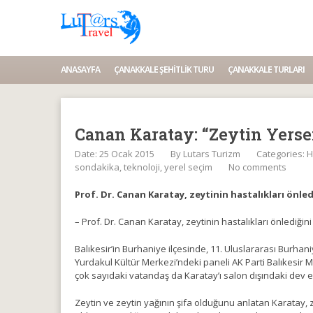
ANASAYFA
ÇANAKKALE ŞEHITLIK TURU
ÇANAKKALE TURLARI
Canan Karatay: “Zeytin Yers
Date: 25 Ocak 2015
By
Lutars Turizm
Categories:
H
sondakika
,
teknoloji
,
yerel seçim
No comments
Prof. Dr. Canan Karatay, zeytinin hastalıkları önledi
– Prof. Dr. Canan Karatay, zeytinin hastalıkları önlediğini 
Balıkesir’in Burhaniye ilçesinde, 11. Uluslararası Burha
Yurdakul Kültür Merkezi’ndeki paneli AK Parti Balıkesir 
çok sayıdaki vatandaş da Karatay’ı salon dışındaki dev e
Zeytin ve zeytin yağının şifa olduğunu anlatan Karatay, 