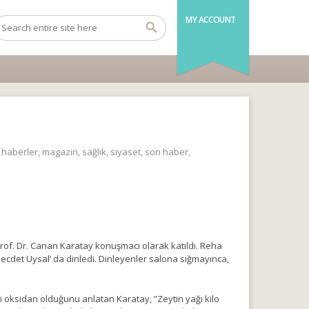
MY ACCOUNT
,
haberler
,
magazin
,
sağlık
,
siyaset
,
son haber
,
Prof. Dr. Canan Karatay konuşmacı olarak katıldı. Reha
ecdet Uysal’ da dinledi. Dinleyenler salona sığmayınca,
i oksidan olduğunu anlatan Karatay, ”Zeytin yağı kilo