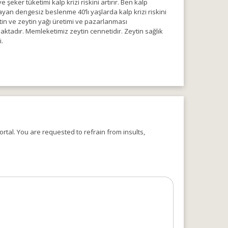
ker tüketimi kalp krizi riskini artırır. Ben kalp
yan dengesiz beslenme 40’lı yaşlarda kalp krizi riskini
eytin ve zeytin yağı üretimi ve pazarlanması
maktadır. Memleketimiz zeytin cennetidir. Zeytin sağlık
.
rtal. You are requested to refrain from insults,