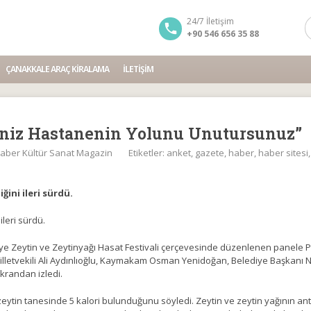
24/7 İletişim
+90 546 656 35 88
ÇANAKKALE ARAÇ KIRALAMA
İLETIŞIM
eniz Hastanenin Yolunu Unutursunuz”
aber Kültür Sanat Magazin
Etiketler:
anket
,
gazete
,
haber
,
haber sitesi
ğini ileri sürdü.
ileri sürdü.
niye Zeytin ve Zeytinyağı Hasat Festivali çerçevesinde düzenlenen panele 
Milletvekili Ali Aydınlıoğlu, Kaymakam Osman Yenidoğan, Belediye Başkanı N
krandan izledi.
zeytin tanesinde 5 kalori bulunduğunu söyledi. Zeytin ve zeytin yağının ant