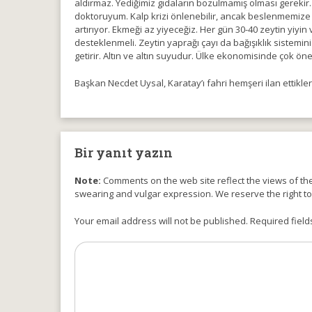
aldırmaz. Yediğimiz gıdaların bozulmamış olması gerekir. 
doktoruyum. Kalp krizi önlenebilir, ancak beslenmemize di
artırıyor. Ekmeği az yiyeceğiz. Her gün 30-40 zeytin yiyin
desteklenmeli. Zeytin yaprağı çayı da bağışıklık sistemini
getirir. Altın ve altın suyudur. Ülke ekonomisinde çok ö
Başkan Necdet Uysal, Karatay’ı fahri hemşeri ilan ettikleri
Bir yanıt yazın
Note:
Comments on the web site reflect the views of thei
swearing and vulgar expression. We reserve the right t
Your email address will not be published. Required field