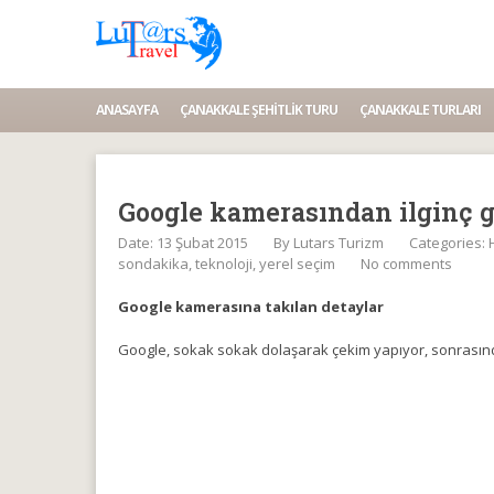
ANASAYFA
ÇANAKKALE ŞEHITLIK TURU
ÇANAKKALE TURLARI
Google kamerasından ilginç 
Date: 13 Şubat 2015
By
Lutars Turizm
Categories:
sondakika
,
teknoloji
,
yerel seçim
No comments
Google kamerasına takılan detaylar
Google, sokak sokak dolaşarak çekim yapıyor, sonrasında