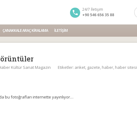
24/7 İletişim
+90 546 656 35 88
ÇANAKKALE ARAÇ KIRALAMA
İLETIŞIM
görüntüler
Haber Kültür Sanat Magazin
Etiketler:
anket
,
gazete
,
haber
,
haber sitesi
 bu fotoğrafları internette yayınlıyor…