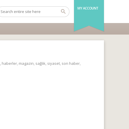
MY ACCOUNT
,
haberler
,
magazin
,
sağlık
,
siyaset
,
son haber
,