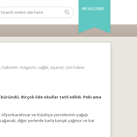
MY ACCOUNT
,
haberler
,
magazin
,
sağlık
,
siyaset
,
son haber
,
üründü. Birçok ilde okullar tatil edildi. Peki ama
Afyonkarahisar ve Kütahya çevrelerinin yağışlı
sağanak, diğer yerlerde karla karışık yağmur ve kar