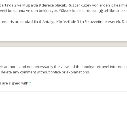
sparta’da 2 ve Muğla’da 9 derece olacak. Rüzgar kuzey yönlerden iç kesimler
vetli buzlanma ve don bekleniyor. Yüksek kesimlerde ise çığ tehlikesine karş
armaris arasında 4 ila 6, Antalya Körfezi’nde 3 ila 5 kuvvetinde esecek. D
r authors, and not necessarily the views of the bookyourtravel internet po
o delete any comment without notice or explanations.
s are signed with
*