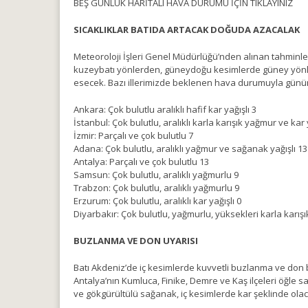
BEŞ GÜNLÜK HARİTALI HAVA DURUMU İÇİN TIKLAYINIZ
SICAKLIKLAR BATIDA ARTACAK DOĞUDA AZACALAK
Meteoroloji İşleri Genel Müdürlüğü’nden alınan tahminler
kuzeybatı yönlerden, güneydoğu kesimlerde güney yönlerd
esecek. Bazı illerimizde beklenen hava durumuyla günün 
Ankara: Çok bulutlu aralıklı hafif kar yağışlı 3
İstanbul: Çok bulutlu, aralıklı karla karışık yağmur ve kar 
İzmir: Parçalı ve çok bulutlu 7
Adana: Çok bulutlu, aralıklı yağmur ve sağanak yağışlı 13
Antalya: Parçalı ve çok bulutlu 13
Samsun: Çok bulutlu, aralıklı yağmurlu 9
Trabzon: Çok bulutlu, aralıklı yağmurlu 9
Erzurum: Çok bulutlu, aralıklı kar yağışlı 0
Diyarbakır: Çok bulutlu, yağmurlu, yüksekleri karla karış
BUZLANMA VE DON UYARISI
Batı Akdeniz’de iç kesimlerde kuvvetli buzlanma ve don 
Antalya’nın Kumluca, Finike, Demre ve Kaş ilçeleri öğle s
ve gökgürültülü sağanak, iç kesimlerde kar şeklinde olac