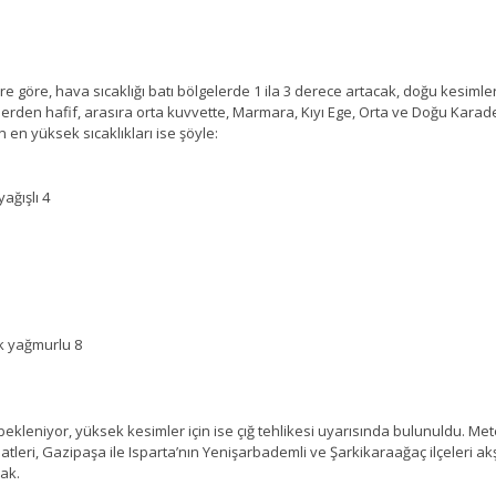
e göre, hava sıcaklığı batı bölgelerde 1 ila 3 derece artacak, doğu kesimle
en hafif, arasıra orta kuvvette, Marmara, Kıyı Ege, Orta ve Doğu Karadeni
en yüksek sıcaklıkları ise şöyle:
yağışlı 4
ık yağmurlu 8
bekleniyor, yüksek kesimler için ise çığ tehlikesi uyarısında bulunuldu. 
aatleri, Gazipaşa ile Isparta’nın Yenişarbademli ve Şarkikaraağaç ilçeleri a
ak.