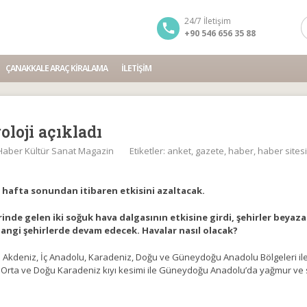
24/7 İletişim
+90 546 656 35 88
ÇANAKKALE ARAÇ KIRALAMA
İLETIŞIM
oloji açıkladı
Haber Kültür Sanat Magazin
Etiketler:
anket
,
gazete
,
haber
,
haber sitesi
va hafta sonundan itibaren etkisini azaltacak.
de gelen iki soğuk hava dalgasının etkisine girdi, şehirler beyaza b
hangi şehirlerde devam edecek. Havalar nasıl olacak?
kdeniz, İç Anadolu, Karadeniz, Doğu ve Güneydoğu Anadolu Bölgeleri ile 
rı, Orta ve Doğu Karadeniz kıyı kesimi ile Güneydoğu Anadolu’da yağmur ve 