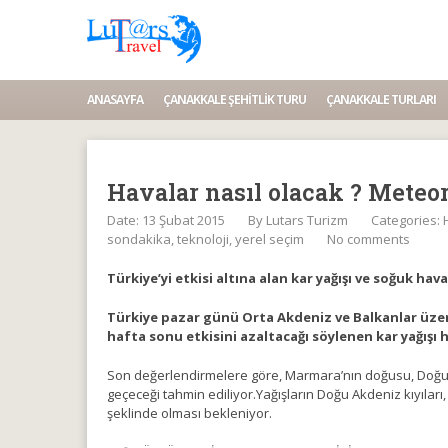
ANASAYFA
ÇANAKKALE ŞEHITLIK TURU
ÇANAKKALE TURLARI
Havalar nasıl olacak ? Meteor
Date: 13 Şubat 2015
By
Lutars Turizm
Categories:
sondakika
,
teknoloji
,
yerel seçim
No comments
Türkiye’yi etkisi altına alan kar yağışı ve soğuk ha
Türkiye pazar günü Orta Akdeniz ve Balkanlar üzerin
hafta sonu etkisini azaltacağı söylenen kar yağışı 
Son değerlendirmelere göre, Marmara’nın doğusu, Doğu A
geçeceği tahmin ediliyor.Yağışların Doğu Akdeniz kıyıla
şeklinde olması bekleniyor.