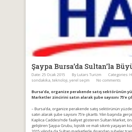
Şaypa Bursa’da Sultan’la Büy
Date: 25 Ocak 2015
By
Lutars Turizm
Categories:
H
sondakika
,
teknoloji
,
yerel seçim
No comments
Bursa’da, organize perakende satış sektörünün yüz
Marketler zincirini satın alarak şube sayısını 75’e ç
– Bursa’da, organize perakende satış sektörünün yüzde 4
satın alarak şube sayısını 75’e çıkarttı. Yılın başında 
Kaplıca Caddesi’nde faaliyet gösteren Sultan Market, önce
geliştiren Şaypa Grubu, lojistik ve mali sıkıntı yaşayan 
2015 yılında da Sultan marketlerle dışarıdan şubeler t