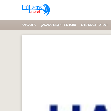
ANASAYFA
ÇANAKKALE ŞEHITLIK TURU
ÇANAKKALE TURLARI