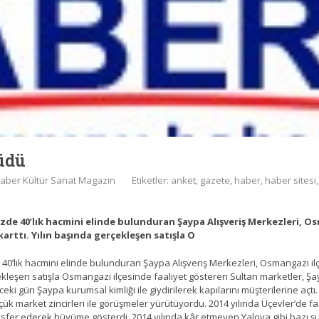
üdü
aber Kültür Sanat Magazin
Etiketler:
anket
,
gazete
,
haber
,
haber sitesi
de 40’lık hacmini elinde bulunduran Şaypa Alışveriş Merkezleri, O
ıkarttı. Yılın başında gerçekleşen satışla O
0’lık hacmini elinde bulunduran Şaypa Alışveriş Merkezleri, Osmangazi ilç
gerçekleşen satışla Osmangazi ilçesinde faaliyet gösteren Sultan marketler
ki gün Şaypa kurumsal kimliği ile giydirilerek kapılarını müşterilerine açtı
küçük market zincirleri ile görüşmeler yürütüyordu. 2014 yılında Üçevler’de 
ransfer ederek büyüme gösterdi. 2014 yılında kâr etmeyen Yalova gibi bazı