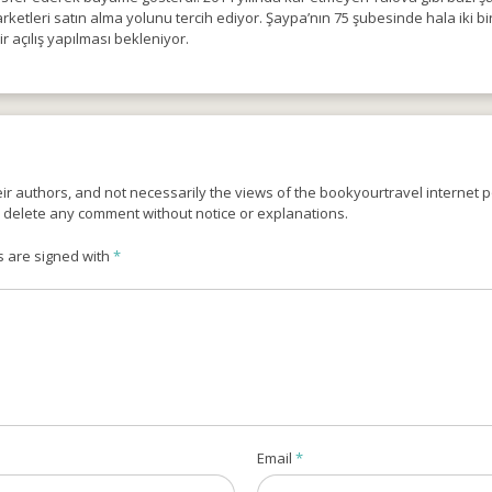
etleri satın alma yolunu tercih ediyor. Şaypa’nın 75 şubesinde hala iki b
 açılış yapılması bekleniyor.
r authors, and not necessarily the views of the bookyourtravel internet po
o delete any comment without notice or explanations.
s are signed with
*
Email
*