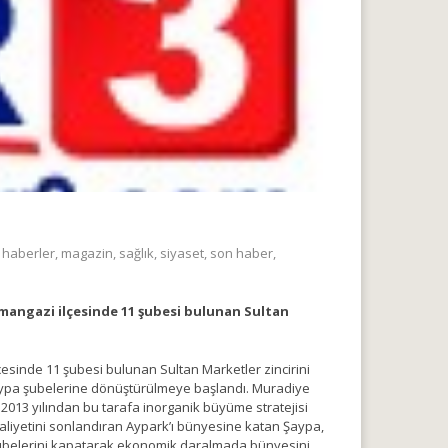
,
haberler
,
magazin
,
sağlık
,
siyaset
,
son haber
,
smangazi ilçesinde 11 şubesi bulunan Sultan
esinde 11 şubesi bulunan Sultan Marketler zincirini
, Şaypa şubelerine dönüştürülmeye başlandı. Muradiye
. 2013 yılından bu tarafa inorganik büyüme stratejisi
faaliyetini sonlandıran Aypark’ı bünyesine katan Şaypa,
 şubelerini kapatarak ekonomik daralmada bünyesini