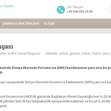
24/7 İletişim
+90 546 656 35 88
ÇANAKKALE ARAÇ KIRALAMA
İLETIŞIM
mgası
aber Kültür Sanat Magazin
Etiketler:
anket
,
gazete
,
haber
,
haber sitesi
yesinde Dünya Ekonomi Forumu’na (WEF) katılmasının yanı sıra bu yı
dı
kan seviyesinde Dünya Ekonomi Forumu’na katılmasının (WEF) yanı sıra bu 
mi Forumu’nun (WEF) ilk gününde Başbakan Ahmet Davutoğlu’nun G-20 dön
9 yılından beri ilk kez Başbakanlık seviyesinde katılması ve bu yıl G-20 dö
landı.