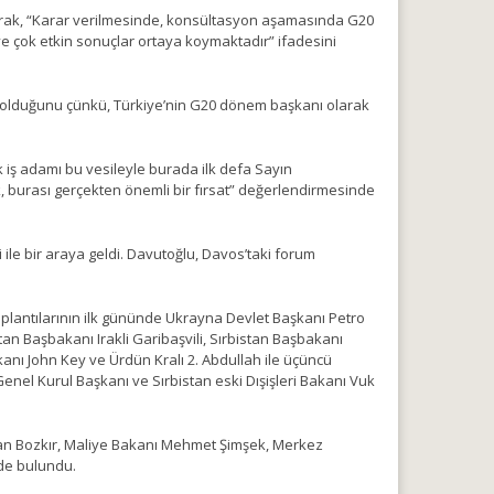
arak, “Karar verilmesinde, konsültasyon aşamasında G20
e çok etkin sonuçlar ortaya koymaktadır” ifadesini
i olduğunu çünkü, Türkiye’nin G20 dönem başkanı olarak
 iş adamı bu vesileyle burada ilk defa Sayın
, burası gerçekten önemli bir fırsat” değerlendirmesinde
ile bir araya geldi. Davutoğlu, Davos’taki forum
lantılarının ilk gününde Ukrayna Devlet Başkanı Petro
n Başbakanı Irakli Garibaşvili, Sırbistan Başbakanı
nı John Key ve Ürdün Kralı 2. Abdullah ile üçüncü
el Kurul Başkanı ve Sırbistan eski Dışişleri Bakanı Vuk
kan Bozkır, Maliye Bakanı Mehmet Şimşek, Merkez
rde bulundu.