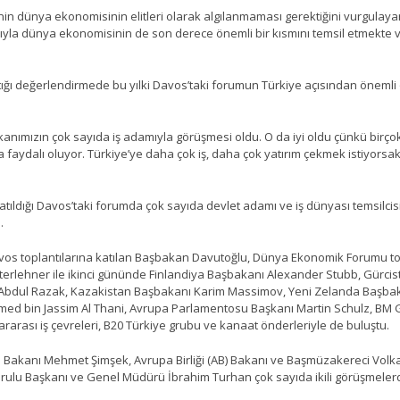
n dünya ekonomisinin elitleri olarak algılanmaması gerektiğini vurgulay
ıyla dünya ekonomisinin de son derece önemli bir kısmını temsil etmekte v
ığı değerlendirmede bu yılki Davos’taki forumun Türkiye açısından öneml
kanımızın çok sayıda iş adamıyla görüşmesi oldu. O da iyi oldu çünkü birçok
aydalı oluyor. Türkiye’ye daha çok iş, daha çok yatırım çekmek istiyorsak
ıldığı Davos’taki forumda çok sayıda devlet adamı ve iş dünyası temsilcisi 
.
os toplantılarına katılan Başbakan Davutoğlu, Dünya Ekonomik Forumu top
rlehner ile ikinci gününde Finlandiya Başbakanı Alexander Stubb, Gürcista
 Abdul Razak, Kazakistan Başbakanı Karim Massimov, Yeni Zelanda Başbaka
ed bin Jassim Al Thani, Avrupa Parlamentosu Başkanı Martin Schulz, BM Gen
slararası iş çevreleri, B20 Türkiye grubu ve kanaat önderleriyle de buluştu.
 Bakanı Mehmet Şimşek, Avrupa Birliği (AB) Bakanı ve Başmüzakereci Vol
urulu Başkanı ve Genel Müdürü İbrahim Turhan çok sayıda ikili görüşmele