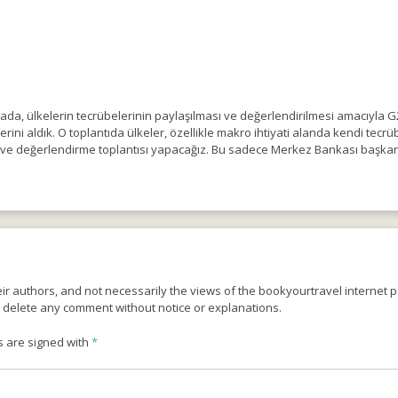
da, ülkelerin tecrübelerinin paylaşılması ve değerlendirilmesi amacıyla 
tlerini aldık. O toplantıda ülkeler, özellikle makro ihtiyati alanda kendi tec
mı ve değerlendirme toplantısı yapacağız. Bu sadece Merkez Bankası başkanla
r authors, and not necessarily the views of the bookyourtravel internet po
o delete any comment without notice or explanations.
s are signed with
*