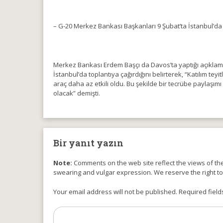
– G-20 Merkez Bankası Başkanları 9 Şubat’ta İstanbul’da
Merkez Bankası Erdem Başçı da Davos’ta yaptığı açıklama
İstanbul’da toplantıya çağırdığını belirterek, “Katılım teyi
araç daha az etkili oldu. Bu şekilde bir tecrübe paylaşı
olacak” demişti.
Bir yanıt yazın
Note:
Comments on the web site reflect the views of thei
swearing and vulgar expression. We reserve the right t
Your email address will not be published. Required field