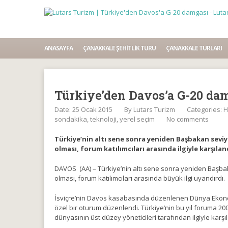
ANASAYFA
ÇANAKKALE ŞEHITLIK TURU
ÇANAKKALE TURLARI
Türkiye’den Davos’a G-20 da
Date: 25 Ocak 2015
By
Lutars Turizm
Categories:
H
sondakika
,
teknoloji
,
yerel seçim
No comments
Türkiye’nin altı sene sonra yeniden Başbakan sevi
olması, forum katılımcıları arasında ilgiyle karşılan
DAVOS (AA) – Türkiye’nin altı sene sonra yeniden Başba
olması, forum katılımcıları arasında büyük ilgi uyandırdı.
İsviçre’nin Davos kasabasında düzenlenen Dünya Ekono
özel bir oturum düzenlendi. Türkiye’nin bu yıl foruma 200
dünyasının üst düzey yöneticileri tarafından ilgiyle karşı