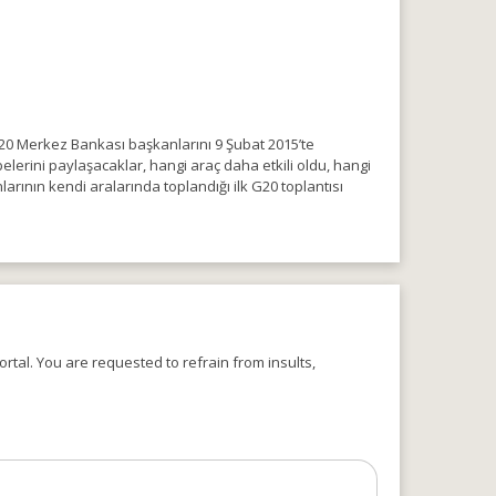
G20 Merkez Bankası başkanlarını 9 Şubat 2015’te
rübelerini paylaşacaklar, hangi araç daha etkili oldu, hangi
rının kendi aralarında toplandığı ilk G20 toplantısı
rtal. You are requested to refrain from insults,