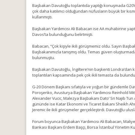
Başbakan Davutoğlu toplantıda yaptığı konuşmada G20’ni
çok daha katılımcı olduğundan nüfusların büyük bir kısm
kullanmıştı.
Başbakan Yardımcısı Ali Babacan ise AA muhabirine yapt
Davos’ta bulunduğunu belirtmişti.
Babacan, “Çok kişiyle ikili görüşmemiz oldu. Sayın Başba
Başbakanımızla tanışmış oldu. Temas güven oluşturmada f
bulunmuştu.
Başbakan Davutoğlu, İngiltere’nin başkenti Londra’dan kat
toplantıları kapsamında pek çok ikili temasta da bulundu
G-20 Dönem Başkanı sıfatıyla ve yoğun bir gündemle Dav
Poroşenko, Avusturya Başbakan Yardımcısı Reinhold Mitte
Alexander Vucic, Malezya Başbakanı Dato’ Sri Najib Tun
gününde ise Katar Ekonomi ve Ticaret Bakanı Sheikh Ahm
Jeremic ile ikili görüşmeler gerçekleştirdi. Davutoğlu ulu
Forum boyunca Başbakan Yardımcısı Ali Babacan, Maliye
Bankası Başkanı Erdem Başçı, Borsa İstanbul Yönetim K