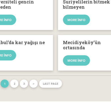
ersiteli gencin
Suriyelilerin bitmek
reden
bilmeyen
E INFO
MORE INFO
nbul’da kar yağışı ne
Mecidiyeköy’ün
ortasında
E INFO
MORE INFO
1
2
3
>
LAST PAGE