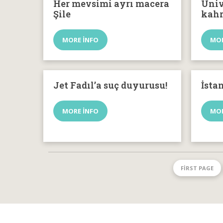
Her mevsimi ayrı macera
Üniv
Şile
kah
MORE INFO
MOR
Jet Fadıl’a suç duyurusu!
İsta
MORE INFO
MOR
FIRST PAGE