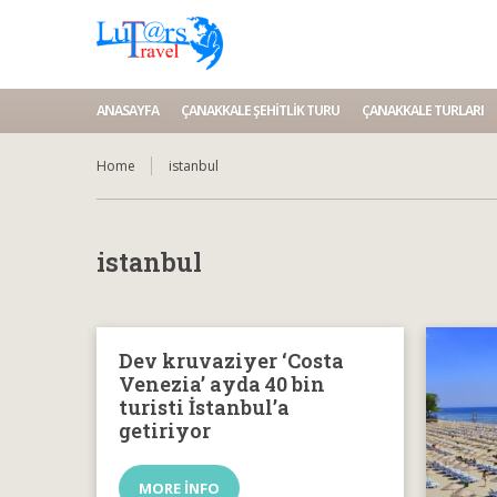
ANASAYFA
ÇANAKKALE ŞEHITLIK TURU
ÇANAKKALE TURLARI
Home
istanbul
istanbul
Dev kruvaziyer ‘Costa
Venezia’ ayda 40 bin
turisti İstanbul’a
getiriyor
MORE INFO