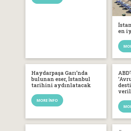
İsta
en iy
MOR
Haydarpaşa Garı’nda
ABD’
bulunan eser, İstanbul
‘Avr
tarihini aydınlatacak
dest
veri
MORE INFO
MOR