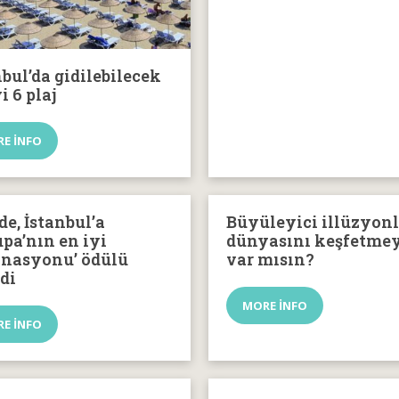
nbul’da gidilebilecek
i 6 plaj
E INFO
de, İstanbul’a
Büyüleyici illüzyon
upa’nın en iyi
dünyasını keşfetme
inasyonu’ ödülü
var mısın?
ldi
MORE INFO
E INFO