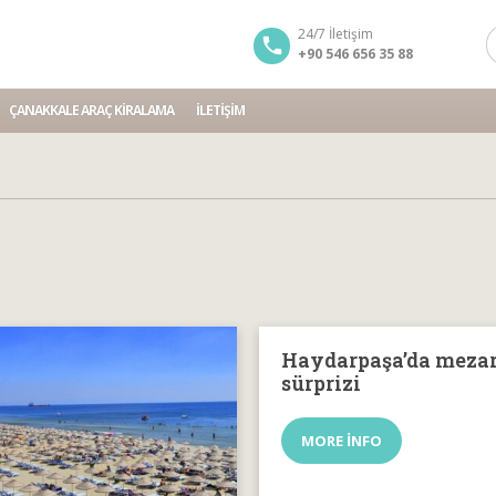
24/7 İletişim
+90 546 656 35 88
ÇANAKKALE ARAÇ KIRALAMA
İLETIŞIM
Haydarpaşa’da meza
sürprizi
MORE INFO